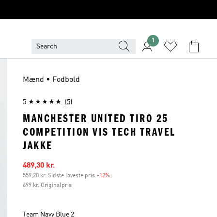
1
Mænd • Fodbold
5
(5)
MANCHESTER UNITED TIRO 25
COMPETITION VIS TECH TRAVEL
JAKKE
Udsalgspris
489,30 kr.
559,20 kr. Sidste laveste pris
-12%
Rabat
699 kr. Originalpris
Team Navy Blue 2