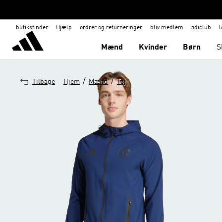
butiksfinder
Hjælp
ordrer og returneringer
bliv medlem
adiclub
l
Mænd
Kvinder
Børn
S
/
/
Tilbage
Hjem
Mænd
Tøj