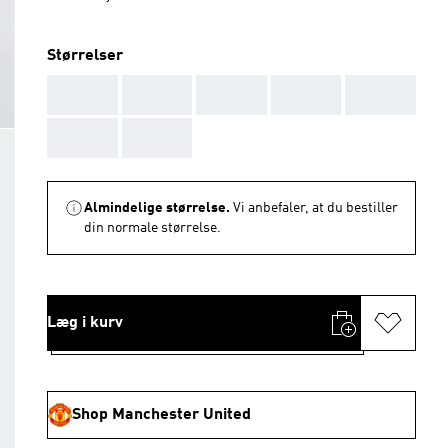
Størrelser
AAA
AAA
AAA
AAA
AAA
AAA
AAA
Almindelige størrelse.
Vi anbefaler, at du bestiller
din normale størrelse.
Læg i kurv
Shop Manchester United