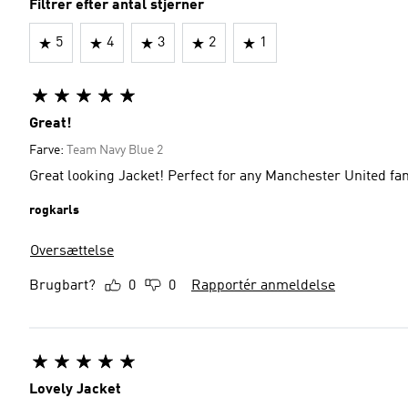
Filtrer efter antal stjerner
5
4
3
2
1
Great!
Farve:
Team Navy Blue 2
Great looking Jacket! Perfect for any Manchester United fan
rogkarls
Oversættelse
Brugbart?
0
0
Rapportér anmeldelse
Lovely Jacket