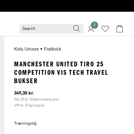
1
Kids Unisex • Fodbold
MANCHESTER UNITED TIRO 25
COMPETITION VIS TECH TRAVEL
BUKSER
Nuværende pris
349,30 kr.
324,35 kr. Sidste laveste pris
499 kr. Originalpris
Træningstøj