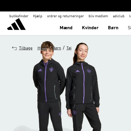
butiksfinder
Hjælp
ordrer og returneringer
bliv medlem
adiclub
l
Mænd
Kvinder
Børn
S
/
/
Tilbage
Hjem
Børn
Tøj