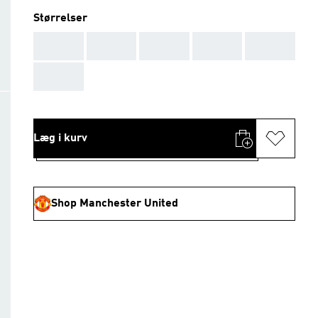
Størrelser
AAA
AAA
AAA
AAA
AAA
AAA
Læg i kurv
Shop Manchester United