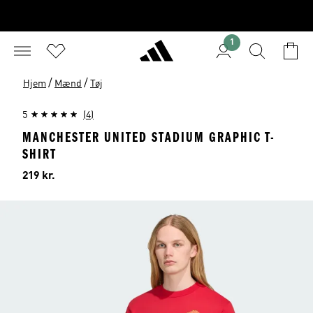
1
/
/
Hjem
Mænd
Tøj
5
(4)
MANCHESTER UNITED STADIUM GRAPHIC T-
SHIRT
Pris
219 kr.