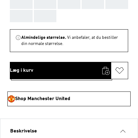
AAA
AAA
AAA
AAA
AAA
AAA
AAA
Almindelige størrelse.
Vi anbefaler, at du bestiller
din normale størrelse.
Læg i kurv
Shop Manchester United
Beskrivelse