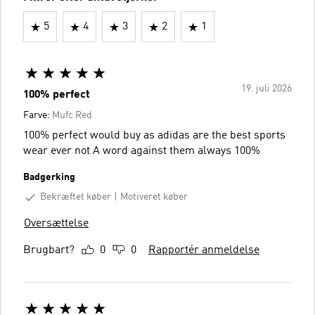
5
4
3
2
1
19. juli 2026
100% perfect
Farve:
Mufc Red
100% perfect would buy as adidas are the best sports
wear ever not A word against them always 100%
Badgerking
Bekræftet køber
Motiveret køber
Oversættelse
Brugbart?
0
0
Rapportér anmeldelse