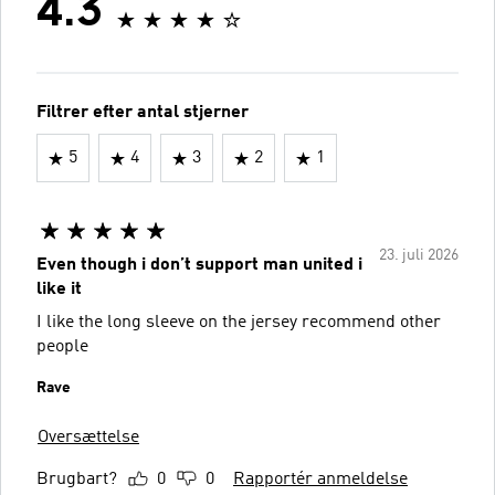
4.3
Filtrer efter antal stjerner
5
4
3
2
1
23. juli 2026
Even though i don’t support man united i
like it
I like the long sleeve on the jersey recommend other
people
Rave
Oversættelse
Brugbart?
0
0
Rapportér anmeldelse