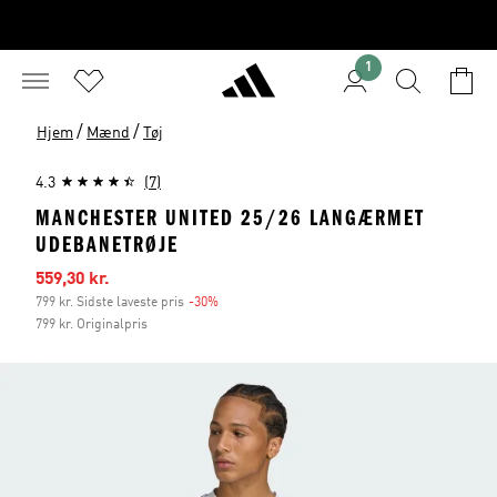
1
/
/
Hjem
Mænd
Tøj
4.3
(7)
MANCHESTER UNITED 25/26 LANGÆRMET
UDEBANETRØJE
Udsalgspris
559,30 kr.
799 kr. Sidste laveste pris
-30%
Rabat
799 kr. Originalpris