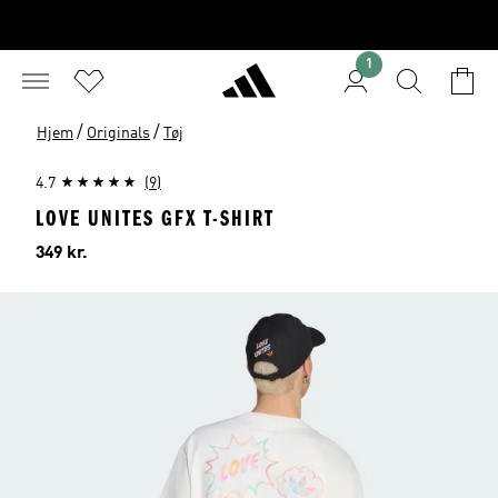
1
/
/
Hjem
Originals
Tøj
4.7
(9)
LOVE UNITES GFX T-SHIRT
Pris
349 kr.