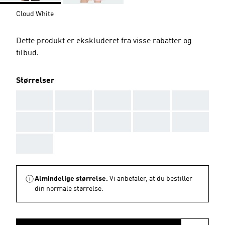
Cloud White
Dette produkt er ekskluderet fra visse rabatter og
tilbud.
Størrelser
AAA
AAA
AAA
AAA
AAA
AAA
AAA
AAA
AAA
AAA
AAA
Almindelige størrelse.
Vi anbefaler, at du bestiller
din normale størrelse.