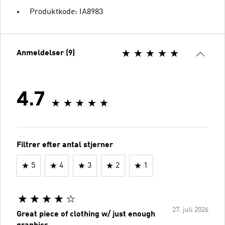
Produktkode: IA8983
Anmeldelser (9)
4.7
Filtrer efter antal stjerner
5
4
3
2
1
27. juli 2026
Great piece of clothing w/ just enough