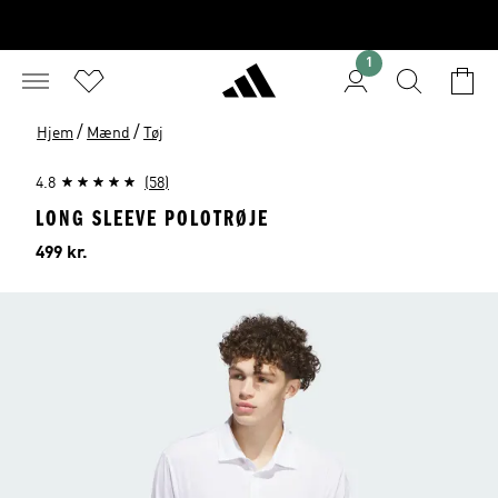
1
/
/
Hjem
Mænd
Tøj
4.8
(58)
LONG SLEEVE POLOTRØJE
Pris
499 kr.