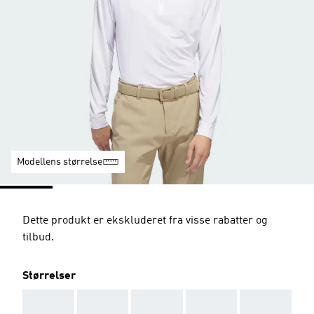
Modellens størrelse
Dette produkt er ekskluderet fra visse rabatter og
tilbud.
Størrelser
AAA
AAA
AAA
AAA
AAA