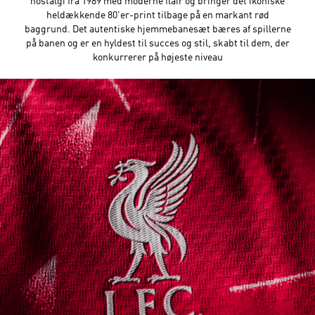
nostalgi fra 1989 med moderne flair og bringer det ikoniske
heldækkende 80'er-print tilbage på en markant rød
baggrund. Det autentiske hjemmebanesæt bæres af spillerne
på banen og er en hyldest til succes og stil, skabt til dem, der
konkurrerer på højeste niveau