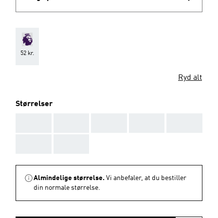
52 kr.
Ryd alt
Størrelser
AAA
AAA
AAA
AAA
AAA
AAA
AAA
Almindelige størrelse.
Vi anbefaler, at du bestiller
din normale størrelse.