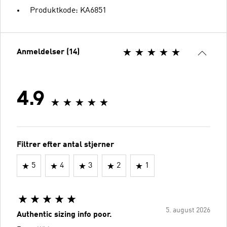
Produktkode: KA6851
Anmeldelser (14)
4.9
Filtrer efter antal stjerner
5
4
3
2
1
5. august 2026
Authentic sizing info poor.