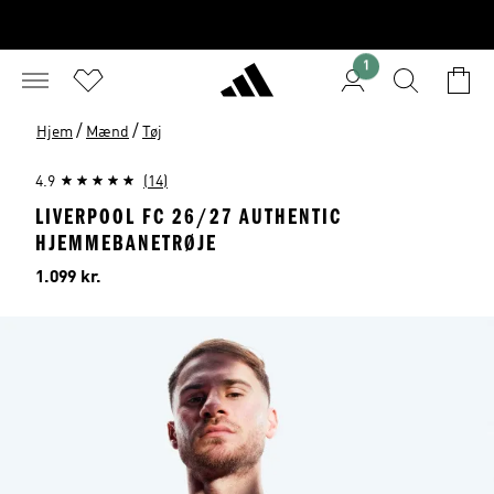
1
/
/
Hjem
Mænd
Tøj
4.9
(14)
LIVERPOOL FC 26/27 AUTHENTIC
HJEMMEBANETRØJE
Pris
1.099 kr.