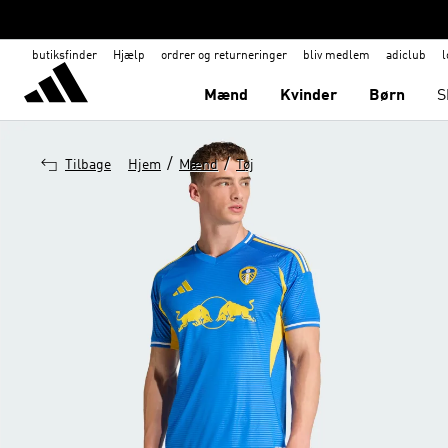
butiksfinder
Hjælp
ordrer og returneringer
bliv medlem
adiclub
l
Mænd
Kvinder
Børn
S
/
/
Tilbage
Hjem
Mænd
Tøj