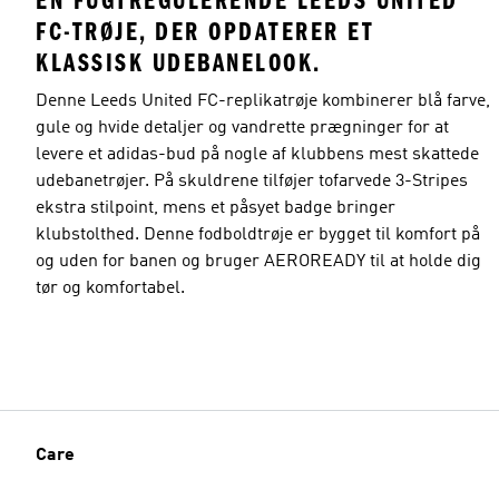
EN FUGTREGULERENDE LEEDS UNITED
FC-TRØJE, DER OPDATERER ET
KLASSISK UDEBANELOOK.
Denne Leeds United FC-replikatrøje kombinerer blå farve,
gule og hvide detaljer og vandrette prægninger for at
levere et adidas-bud på nogle af klubbens mest skattede
udebanetrøjer. På skuldrene tilføjer tofarvede 3-Stripes
ekstra stilpoint, mens et påsyet badge bringer
klubstolthed. Denne fodboldtrøje er bygget til komfort på
og uden for banen og bruger AEROREADY til at holde dig
tør og komfortabel.
Care