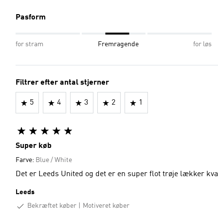
Pasform
for stram
Fremragende
for løs
Filtrer efter antal stjerner
5
4
3
2
1
Super køb
Farve:
Blue / White
Det er Leeds United og det er en super flot trøje lækker kval
Leeds
Bekræftet køber
Motiveret køber