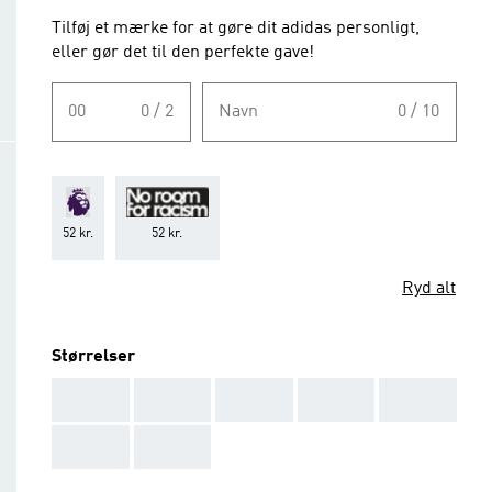
Tilføj et mærke for at gøre dit adidas personligt,
eller gør det til den perfekte gave!
00
0 / 2
Navn
0 / 10
52 kr.
52 kr.
Ryd alt
Størrelser
AAA
AAA
AAA
AAA
AAA
AAA
AAA