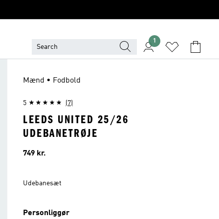
1
Mænd • Fodbold
5
(7)
LEEDS UNITED 25/26
UDEBANETRØJE
Pris
749 kr.
Udebanesæt
Personliggør