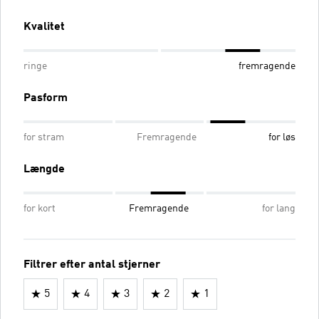
Kvalitet
ringe
fremragende
Pasform
for stram
Fremragende
for løs
Længde
for kort
Fremragende
for lang
Filtrer efter antal stjerner
5
4
3
2
1