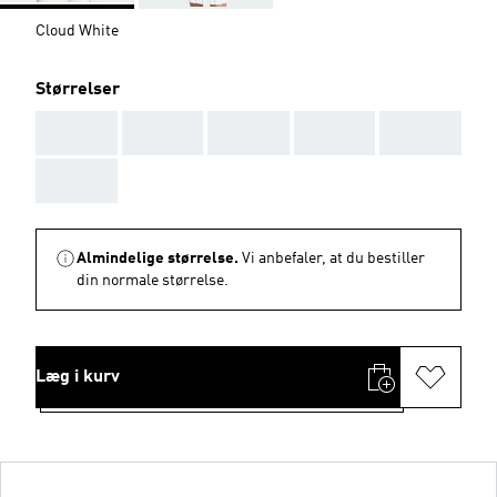
Cloud White
Størrelser
AAA
AAA
AAA
AAA
AAA
AAA
Almindelige størrelse.
Vi anbefaler, at du bestiller
din normale størrelse.
Læg i kurv