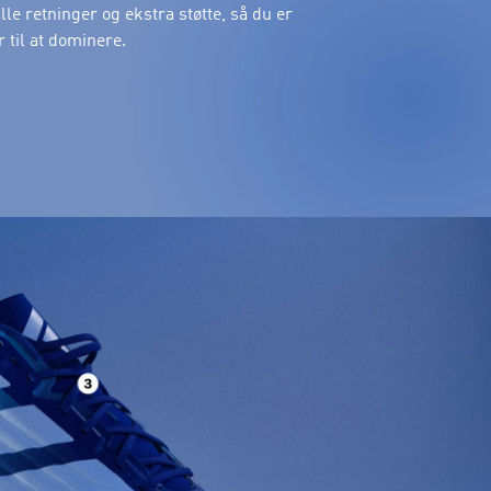
lle retninger og ekstra støtte, så du er
r til at dominere.