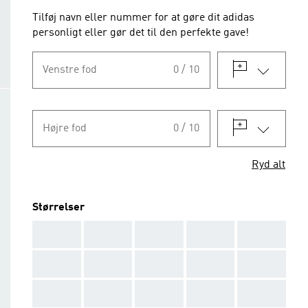
Tilføj navn eller nummer for at gøre dit adidas
personligt eller gør det til den perfekte gave!
Venstre fod
0 / 10
Højre fod
0 / 10
Ryd alt
Størrelser
AAA
AAA
AAA
AAA
AAA
AAA
AAA
AAA
AAA
AAA
AAA
AAA
AAA
AAA
AAA