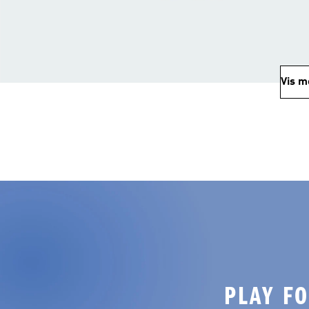
Vis m
PLAY F