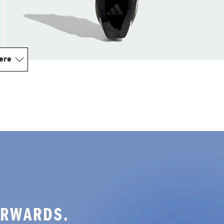
ere
ORWARDS.