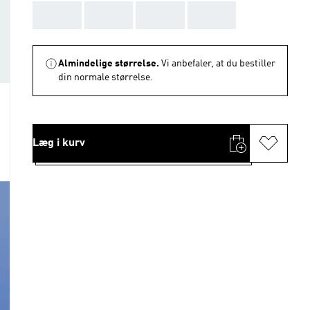
AAA
AAA
AAA
AAA
Almindelige størrelse.
Vi anbefaler, at du bestiller
din normale størrelse.
Læg i kurv