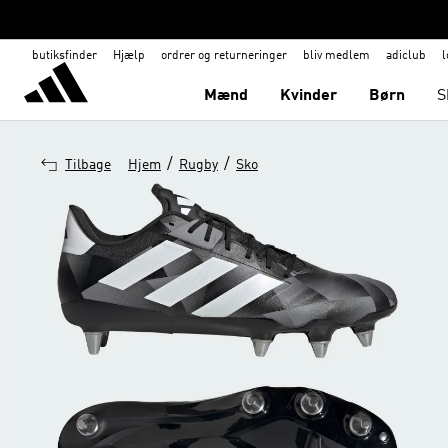
butiksfinder
Hjælp
ordrer og returneringer
bliv medlem
adiclub
l
Mænd
Kvinder
Børn
S
/
/
Tilbage
Hjem
Rugby
Sko