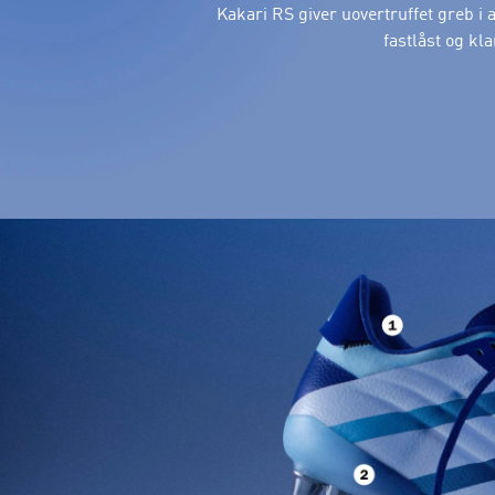
Kakari RS giver uovertruffet greb i a
fastlåst og kla