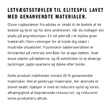
LETVÆGTSSTØVLER TIL ELITESPIL LAVET
MED GENANVENDTE MATERIALER.
Disse rugbystøvler fra adidas er skabt til de bedste af de
bedste og fyrer op for dine ambitioner, når du indtager din
plads på angrebslinjen. En let ydersål i ét stykke giver
trækkraft i flere retninger for at holde dig stabil i
mudrede situationer. Fusionskin-læderoverdelen er
forstærket på centrale områder for at øge støtten. Snør
disse støvler på fødderne, og få selvtilliden til at afværge
tacklinger, jagte sparkere og dykke efter bolde.
Dette produkt indeholder mindst 20 % genanvendte
materialer. Ved at genbruge materialer, der allerede er
blevet skabt, hjælper vi med at reducere spild og vores
afhængighed af begrænsede ressourcer, og reducerer
vores produkters aftryk.