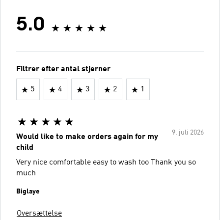
5.0
Filtrer efter antal stjerner
5
4
3
2
1
9. juli 2026
Would like to make orders again for my
child
Very nice comfortable easy to wash too Thank you so
much
Biglaye
Oversættelse