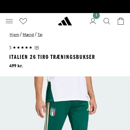
1
/
/
Hjem
Mænd
Tøj
5
(9)
ITALIEN 26 TIRO TRÆNINGSBUKSER
Pris
499 kr.