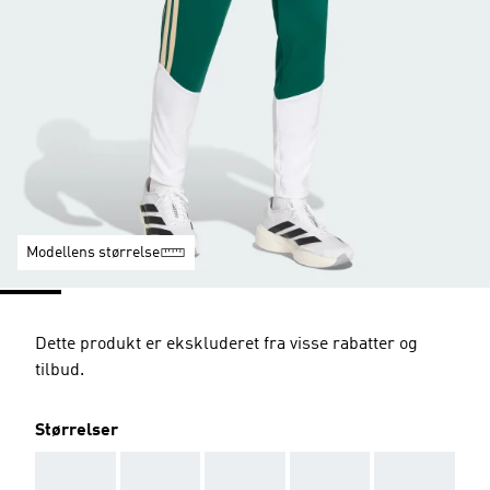
Modellens størrelse
Dette produkt er ekskluderet fra visse rabatter og
tilbud.
Størrelser
AAA
AAA
AAA
AAA
AAA