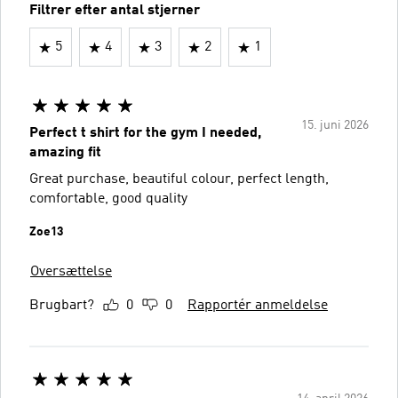
Filtrer efter antal stjerner
5
4
3
2
1
15. juni 2026
Perfect t shirt for the gym I needed,
amazing fit
Great purchase, beautiful colour, perfect length,
comfortable, good quality
Zoe13
Oversættelse
Brugbart?
0
0
Rapportér anmeldelse