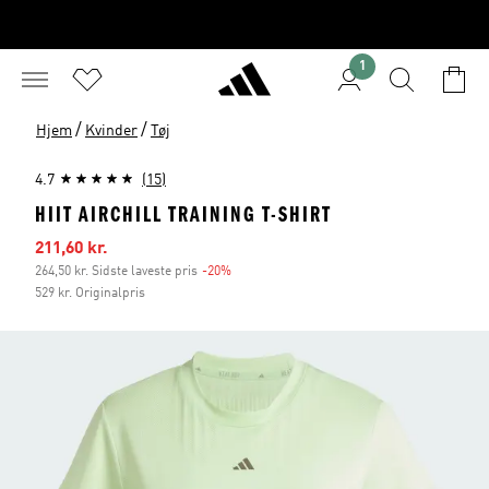
1
/
/
Hjem
Kvinder
Tøj
4.7
(15)
HIIT AIRCHILL TRAINING T-SHIRT
Udsalgspris
211,60 kr.
264,50 kr. Sidste laveste pris
-20%
Rabat
529 kr. Originalpris