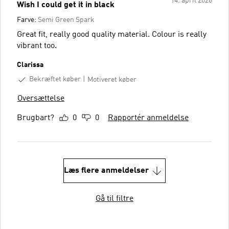
14. april 2026
Wish I could get it in black
Farve:
Semi Green Spark
Great fit, really good quality material. Colour is really
vibrant too.
Clarissa
Bekræftet køber
Motiveret køber
Oversættelse
Brugbart?
0
0
Rapportér anmeldelse
Læs flere anmeldelser
Gå til filtre