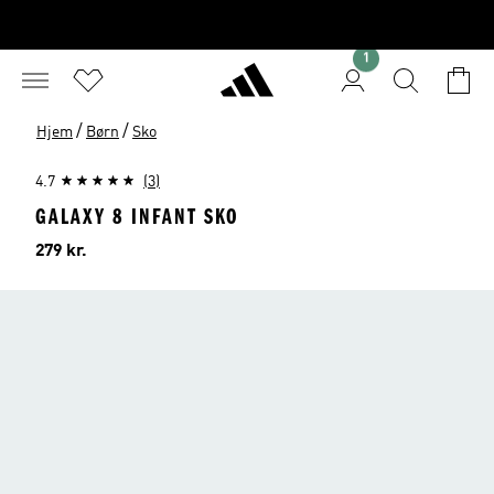
1
/
/
Hjem
Børn
Sko
4.7
(3)
GALAXY 8 INFANT SKO
Pris
279 kr.