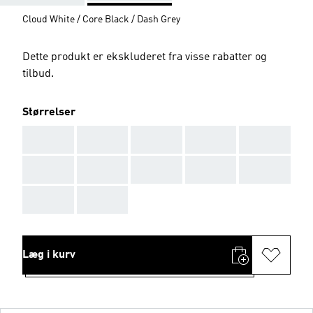
Cloud White / Core Black / Dash Grey
Dette produkt er ekskluderet fra visse rabatter og
tilbud.
Størrelser
AAA
AAA
AAA
AAA
AAA
AAA
AAA
AAA
AAA
AAA
AAA
AAA
Læg i kurv