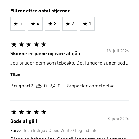
Filtrer efter antal stjerner
5
4
3
2
1
18. juli 2026
Skoene er pæne og rare at gå i
Jeg bruger dem som løbesko. Det fungere super godt.
Titan
Brugbart?
0
0
Rapportér anmeldelse
8. juni 2026
Gode at gå i
Farve:
Tech Indigo / Cloud White / Legend Ink