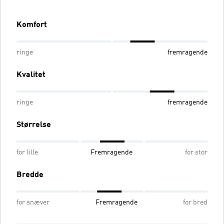
Komfort
ringe
fremragende
Kvalitet
ringe
fremragende
Størrelse
for lille
Fremragende
for stor
Bredde
for snæver
Fremragende
for bred