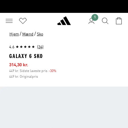
1
/
/
Hjem
Mænd
Sko
4.6
(34)
GALAXY 6 SKO
Udsalgspris
314,30 kr.
449 kr. Sidste laveste pris
-30%
Rabat
449 kr. Originalpris