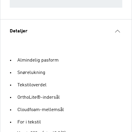
Detaljer
Almindelig pasform
Snørelukning
Tekstiloverdel
OrthoLite®-indersål
Cloudfoam-mellemsål
For i tekstil