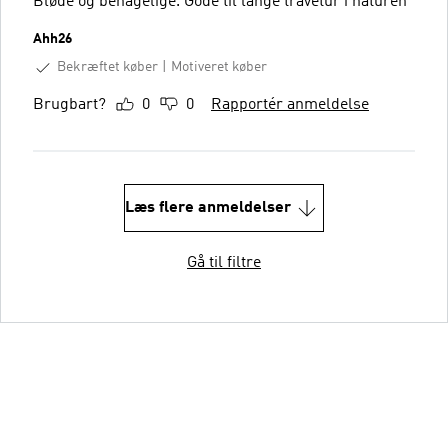
Bløde og behagelige. Gode til lange travetur i naturen
Ahh26
Bekræftet køber
Motiveret køber
Brugbart?
0
0
Rapportér anmeldelse
Læs flere anmeldelser
Gå til filtre