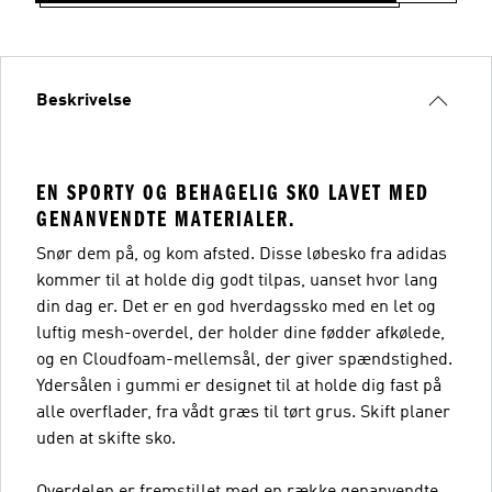
Beskrivelse
EN SPORTY OG BEHAGELIG SKO LAVET MED
GENANVENDTE MATERIALER.
Snør dem på, og kom afsted. Disse løbesko fra adidas
kommer til at holde dig godt tilpas, uanset hvor lang
din dag er. Det er en god hverdagssko med en let og
luftig mesh-overdel, der holder dine fødder afkølede,
og en Cloudfoam-mellemsål, der giver spændstighed.
Ydersålen i gummi er designet til at holde dig fast på
alle overflader, fra vådt græs til tørt grus. Skift planer
uden at skifte sko.
Overdelen er fremstillet med en række genanvendte