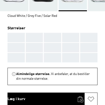
Cloud White / Grey Five / Solar Red
Størrelser
AAA
AAA
AAA
AAA
AAA
AAA
AAA
AAA
AAA
AAA
AAA
AAA
AAA
AAA
AAA
Almindelige størrelse.
Vi anbefaler, at du bestiller
din normale størrelse.
Læg i kurv