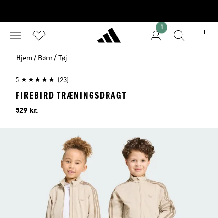
1
/
/
Hjem
Børn
Tøj
5
(23)
FIREBIRD TRÆNINGSDRAGT
Pris
529 kr.