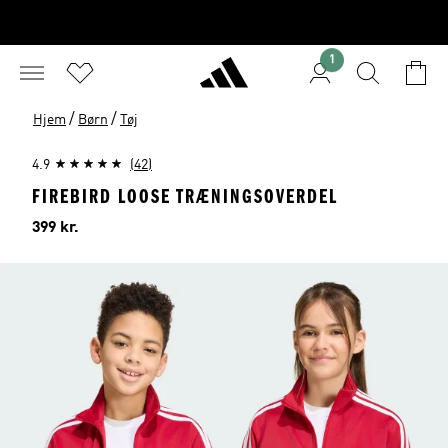
1
/
/
Hjem
Børn
Tøj
4.9
(42)
FIREBIRD LOOSE TRÆNINGSOVERDEL
Pris
399 kr.