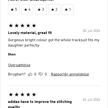
5
4
3
2
1
30. juli 2026
Lovely material, great fit
Gorgeous bright colour got the whole tracksuit fits my
daughter perfectly
Shon
Oversættelse
Brugbart?
0
0
Rapportér anmeldelse
26. juli 2026
adidas have to improve the stitching
quality