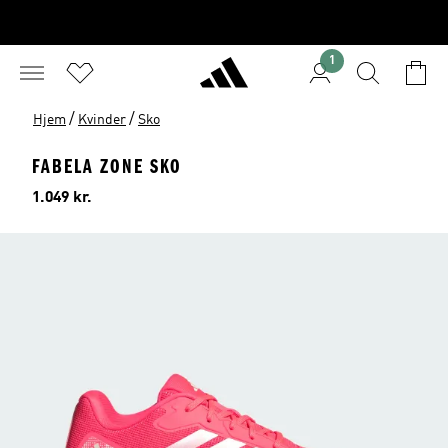
1
/
/
Hjem
Kvinder
Sko
FABELA ZONE SKO
Pris
1.049 kr.