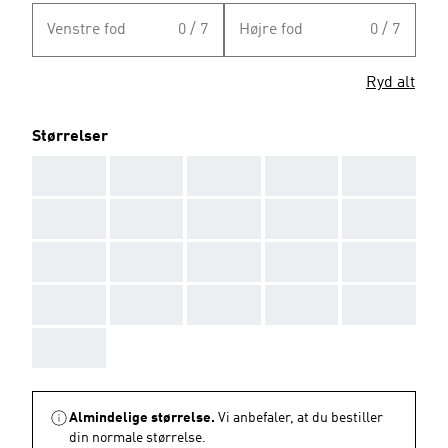
Venstre fod
0 / 7
Højre fod
0 / 7
Ryd alt
Størrelser
AAA
AAA
AAA
AAA
AAA
AAA
AAA
AAA
AAA
AAA
AAA
AAA
AAA
AAA
AAA
AAA
AAA
AAA
AAA
AAA
AAA
Almindelige størrelse.
Vi anbefaler, at du bestiller
din normale størrelse.