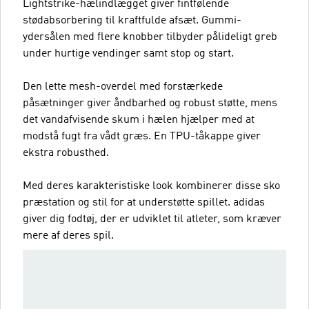
Lightstrike-hælindlægget giver fintfølende
stødabsorbering til kraftfulde afsæt. Gummi-
ydersålen med flere knobber tilbyder pålideligt greb
under hurtige vendinger samt stop og start.
Den lette mesh-overdel med forstærkede
påsætninger giver åndbarhed og robust støtte, mens
det vandafvisende skum i hælen hjælper med at
modstå fugt fra vådt græs. En TPU-tåkappe giver
ekstra robusthed.
Med deres karakteristiske look kombinerer disse sko
præstation og stil for at understøtte spillet. adidas
giver dig fodtøj, der er udviklet til atleter, som kræver
mere af deres spil.