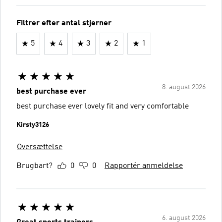
Filtrer efter antal stjerner
5
4
3
2
1
8. august 2026
best purchase ever
best purchase ever lovely fit and very comfortable
Kirsty3126
Oversættelse
Brugbart?
0
0
Rapportér anmeldelse
6. august 2026