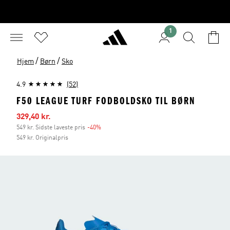
1
/
/
Hjem
Børn
Sko
4.9
(52)
F50 LEAGUE TURF FODBOLDSKO TIL BØRN
Udsalgspris
329,40 kr.
549 kr. Sidste laveste pris
-40%
Rabat
549 kr. Originalpris