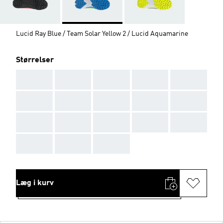
Lucid Ray Blue / Team Solar Yellow 2 / Lucid Aquamarine
Størrelser
AAA
AAA
AAA
AAA
AAA
AAA
AAA
AAA
AAA
AAA
AAA
AAA
AAA
AAA
AAA
AAA
AAA
AAA
Læg i kurv