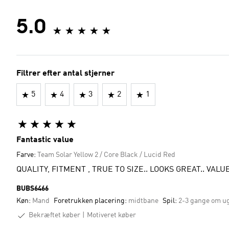
5.0
Filtrer efter antal stjerner
5
4
3
2
1
Fantastic value
Farve:
Team Solar Yellow 2 / Core Black / Lucid Red
QUALITY, FITMENT , 
BUBS6466
Køn:
Mand
Foretrukken placering:
midtbane
Spil:
2-3 gange om u
Bekræftet køber
Motiveret køber