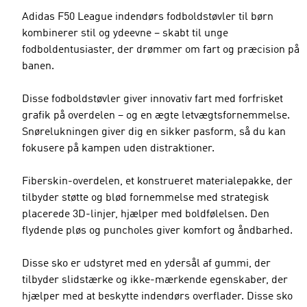
Adidas F50 League indendørs fodboldstøvler til børn
kombinerer stil og ydeevne – skabt til unge
fodboldentusiaster, der drømmer om fart og præcision på
banen.
Disse fodboldstøvler giver innovativ fart med forfrisket
grafik på overdelen – og en ægte letvægtsfornemmelse.
Snørelukningen giver dig en sikker pasform, så du kan
fokusere på kampen uden distraktioner.
Fiberskin-overdelen, et konstrueret materialepakke, der
tilbyder støtte og blød fornemmelse med strategisk
placerede 3D-linjer, hjælper med boldfølelsen. Den
flydende pløs og puncholes giver komfort og åndbarhed.
Disse sko er udstyret med en ydersål af gummi, der
tilbyder slidstærke og ikke-mærkende egenskaber, der
hjælper med at beskytte indendørs overflader. Disse sko