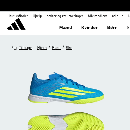
butiksfinder
Hjælp
ordrer og returneringer
bliv medlem
adiclub
l
Mænd
Kvinder
Børn
S
/
/
Tilbage
Hjem
Børn
Sko