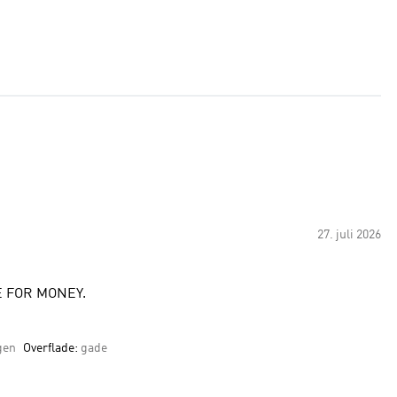
27. juli 2026
TRUE TO SIZE.. LOOKS GREAT.. VALUE FOR MONEY.
gen
Overflade:
gade