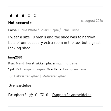
6. august 2026
Not accurate
Farve:
Cloud White / Solar Purple / Solar Turbo
I wear a size 10 men’s and the shoe was to narrow.
Lots of unnecessary extra room in the toe, but a great
looking shoe
hmg2580
Køn:
Mand
Foretrukken placering:
midtbane
Spil:
2-3 gange om ugen
Overflade:
Fast græsbane
Bekræftet køber
Motiveret køber
Oversættelse
Brugbart?
0
0
Rapportér anmeldelse