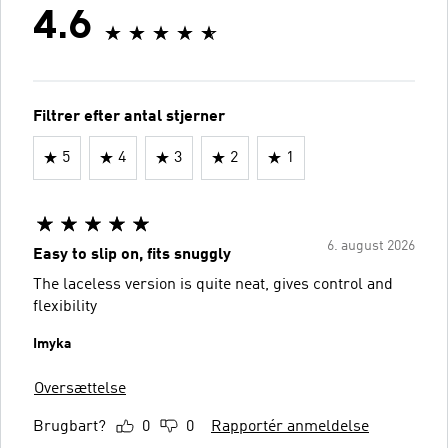
4.6
Filtrer efter antal stjerner
5
4
3
2
1
6. august 2026
Easy to slip on, fits snuggly
The laceless version is quite neat, gives control and
flexibility
Imyka
Oversættelse
Brugbart?
0
0
Rapportér anmeldelse