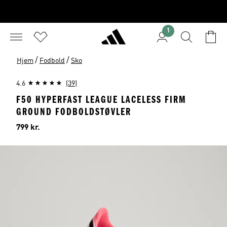
1
/
/
Hjem
Fodbold
Sko
4.6
(39)
F50 HYPERFAST LEAGUE LACELESS FIRM
GROUND FODBOLDSTØVLER
Pris
799 kr.