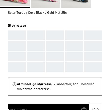
Solar Turbo / Core Black / Gold Metallic
Størrelser
AAA
AAA
AAA
AAA
AAA
AAA
AAA
AAA
AAA
AAA
AAA
AAA
AAA
AAA
AAA
AAA
AAA
AAA
AAA
AAA
Almindelige størrelse.
Vi anbefaler, at du bestiller
din normale størrelse.