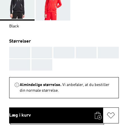
Black
Størrelser
AAA
AAA
AAA
AAA
AAA
AAA
AAA
Almindelige størrelse.
Vi anbefaler, at du bestiller
din normale størrelse.
Læg i kurv