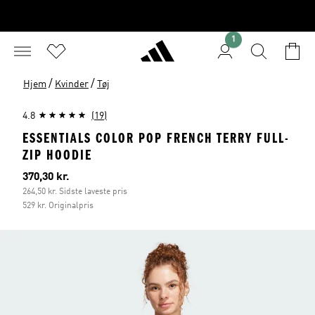
1
/
/
Hjem
Kvinder
Tøj
4.8
(19)
ESSENTIALS COLOR POP FRENCH TERRY FULL-
ZIP HOODIE
Nuværende pris
370,30 kr.
264,50 kr. Sidste laveste pris
529 kr. Originalpris