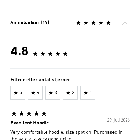
Anmeldelser (19)
4.8
Filtrer efter antal stjerner
5
4
3
2
1
29. juli 2026
Excellent Hoodie
Very comfortable hoodie, size spot on. Purchased in
the sale at a very good price.