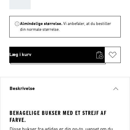
AAA
Almindelige størrelse.
Vi anbefaler, at du bestiller
din normale størrelse.
Læg i kurv
Beskrivelse
BEHAGELIGE BUKSER MED ET STREJF AF
FARVE.
Disse bukser fra adidas er din go-to, uanset om du