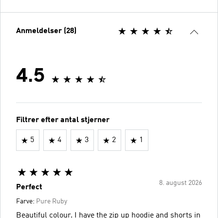
Anmeldelser (28)
4.5
Filtrer efter antal stjerner
5
4
3
2
1
8. august 2026
Perfect
Farve:
Pure Ruby
Beautiful colour. I have the zip up hoodie and shorts in