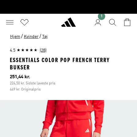
1
/
/
Hjem
Kvinder
Tøj
4.5
(28)
ESSENTIALS COLOR POP FRENCH TERRY
BUKSER
Nuværende pris
251,44 kr.
224,50 kr. Sidste laveste pris
449 kr. Originalpris