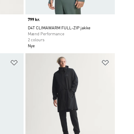
Price
799 kr.
D4T CLIMAWARM FULL-ZIP jakke
Mænd Performance
2 colours
Nye
Føj til ønskeliste
Føj til ønsk