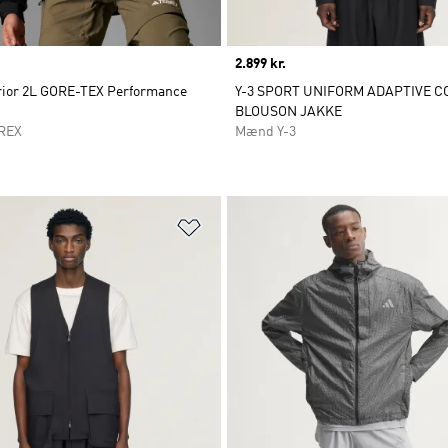
Price
2.899 kr.
rior 2L GORE-TEX Performance
Y-3 SPORT UNIFORM ADAPTIVE 
BLOUSON JAKKE
REX
Mænd Y-3
ste
Føj til ønskeliste