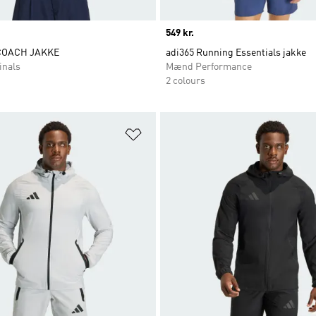
Price
549 kr.
COACH JAKKE
adi365 Running Essentials jakke
inals
Mænd Performance
2 colours
ste
Føj til ønskeliste