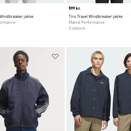
Price
599 kr.
 Windbreaker jakke
Tiro Travel Windbreaker jakke
ormance
Mænd Performance
3 colours
ste
Føj til ønskeliste