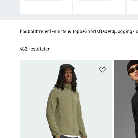
Fodboldtrøjer
T-shirts & toppe
Shorts
Badetøj
Jogging- 
482 resultater
Føj til ønskeli