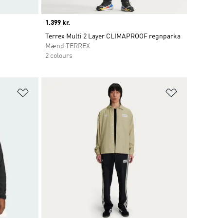
Price
1.399 kr.
Terrex Multi 2 Layer CLIMAPROOF regnparka
Mænd TERREX
2 colours
Føj til ønskeliste
Føj til ønsk