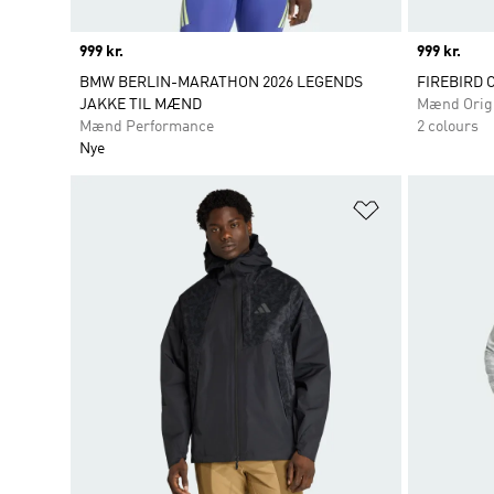
Price
999 kr.
Price
999 kr.
BMW BERLIN-MARATHON 2026 LEGENDS
FIREBIRD 
JAKKE TIL MÆND
Mænd Orig
Mænd Performance
2 colours
Nye
Føj til ønskeli