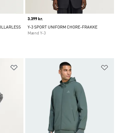
Price
3.399 kr.
COLLARLESS
Y-3 SPORT UNIFORM CHORE-FRAKKE
Mænd Y-3
Føj til ønskeliste
Føj til ønsk