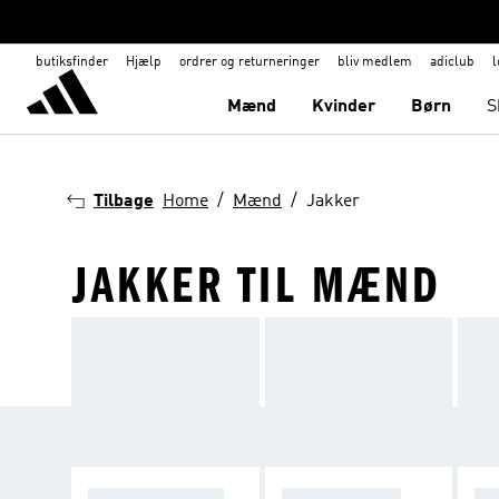
butiksfinder
Hjælp
ordrer og returneringer
bliv medlem
adiclub
l
Mænd
Kvinder
Børn
S
Tilbage
Home
Mænd
Jakker
JAKKER TIL MÆND
VINTERJAKKER
REGNJAKKER
WI