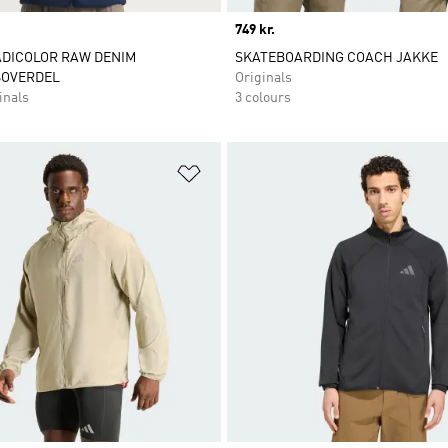
Price
749 kr.
ADICOLOR RAW DENIM
SKATEBOARDING COACH JAKKE
OVERDEL
Originals
inals
3 colours
ste
Føj til ønskeliste