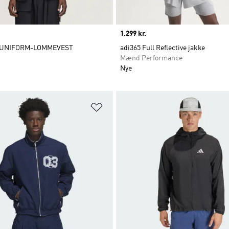
Price
1.299 kr.
T UNIFORM-LOMMEVEST
adi365 Full Reflective jakke
Mænd Performance
Nye
ste
Føj til ønskeliste