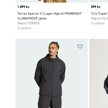
Price
1.899 kr.
Price
599 kr.
Terrex Xperior 2.5 Layer Hybrid PRIMEKNIT
Tiro Travel
CLIMAPROOF jakke
Mænd Perf
Mænd TERREX
3 colours
2 colours
Føj til ønskeli