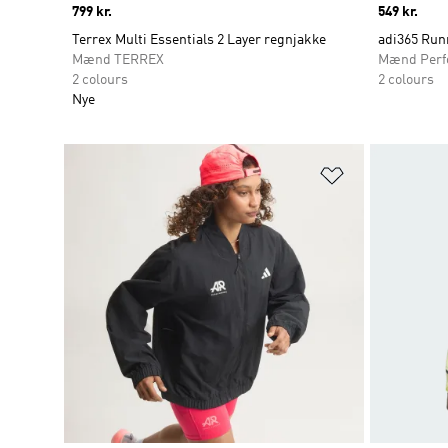
Price
799 kr.
Price
549 kr.
Terrex Multi Essentials 2 Layer regnjakke
adi365 Run
Mænd TERREX
Mænd Perf
2 colours
2 colours
Nye
Føj til ønskeli