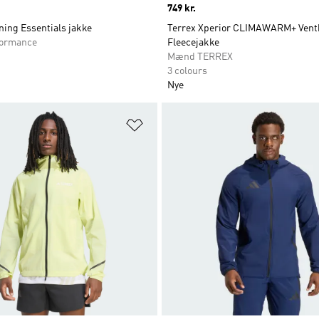
Price
749 kr.
ning Essentials jakke
Terrex Xperior CLIMAWARM+ Vent
ormance
Fleecejakke
Mænd TERREX
3 colours
Nye
ste
Føj til ønskeliste