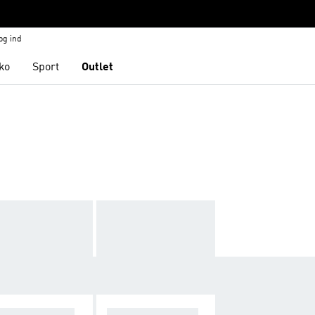
og ind
ko
Sport
Outlet
NDBREAKERS
TRÆNINGSOVER