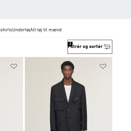
shirts
Undertøj
Alt tøj til mænd
2
Filtrér og sortér
Føj til ønskeliste
Føj til ønsk