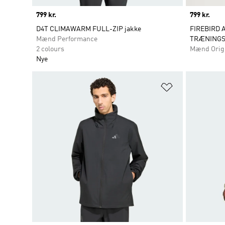
Price
799 kr.
Price
799 kr.
D4T CLIMAWARM FULL-ZIP jakke
FIREBIRD 
Mænd Performance
TRÆNINGS
2 colours
Mænd Orig
Nye
Føj til ønskeli