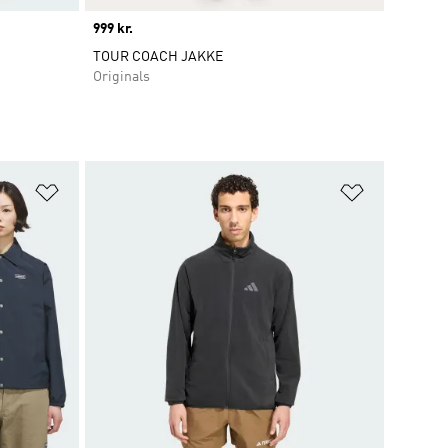
Price
999 kr.
TOUR COACH JAKKE
Originals
Føj til ønskeliste
Føj til ønsk