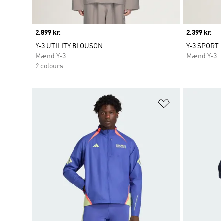
Price
2.899 kr.
Price
2.399 kr.
Y-3 UTILITY BLOUSON
Y-3 SPOR
Mænd Y-3
Mænd Y-3
2 colours
Føj til ønskeli