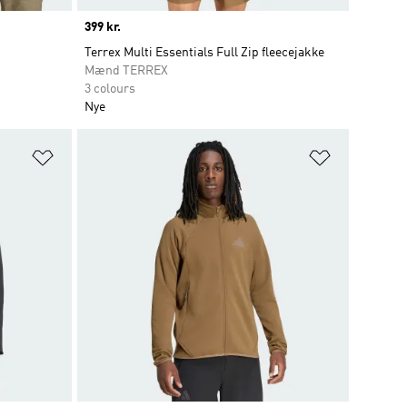
Price
399 kr.
Terrex Multi Essentials Full Zip fleecejakke
Mænd TERREX
3 colours
Nye
Føj til ønskeliste
Føj til ønsk