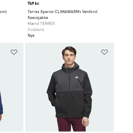
Price
749 kr.
knit
Terrex Xperior CLIMAWARM+ Ventknit
fleecejakke
Mænd TERREX
3 colours
Nye
Føj til ønskeliste
Føj til ønsk