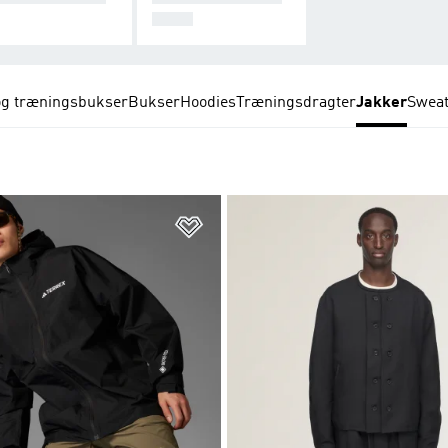
DELE
og træningsbukser
Bukser
Hoodies
Træningsdragter
Jakker
Sweat
ste
Føj til ønskeliste