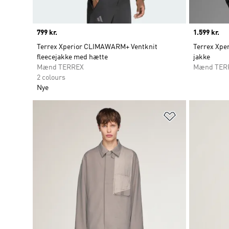
Price
799 kr.
Price
1.599 kr.
Terrex Xperior CLIMAWARM+ Ventknit
Terrex Xpe
fleecejakke med hætte
jakke
Mænd TERREX
Mænd TER
2 colours
Nye
Føj til ønskeli