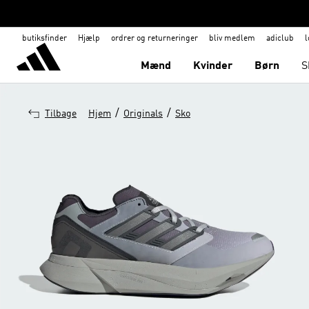
butiksfinder
Hjælp
ordrer og returneringer
bliv medlem
adiclub
l
Mænd
Kvinder
Børn
S
/
/
Tilbage
Hjem
Originals
Sko