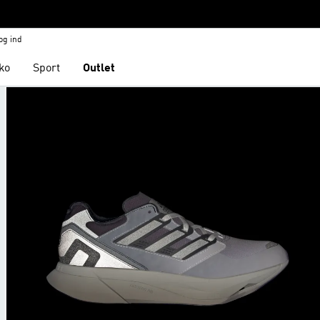
og ind
ko
Sport
Outlet