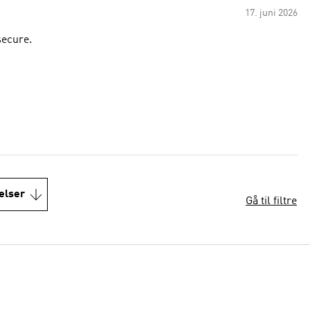
17. juni 2026
secure.
elser
Gå til filtre