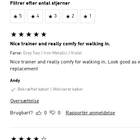
Filtrer efter antal stjerner
5
4
3
2
1
Nice trainer and really comfy for walking in.
Farve:
Grey Two / Iron Metallic / Violet
Nice trainer and really comfy for walking in. Look good as w
replacement
Andy
Bekræftet køber
Motiveret køber
Oversættelse
Brugbart?
0
0
Rapportér anmeldelse