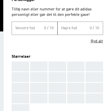
Personliggør
Tilføj navn eller nummer for at gøre dit adidas
personligt eller gør det til den perfekte gave!
Venstre fod
0 / 10
Højre fod
0 / 10
Ryd alt
Størrelser
AAA
AAA
AAA
AAA
AAA
AAA
AAA
AAA
AAA
AAA
AAA
AAA
AAA
AAA
AAA
AAA
AAA
AAA
AAA
AAA
AAA