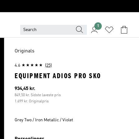
1
Originals
4.6
(25)
EQUIPMENT ADIOS PRO SKO
Nuværende pris
934,45 kr.
849,50 kr. Sidste laveste pris
1.699 kr. Originalpris
Grey Two / Iron Metallic / Violet