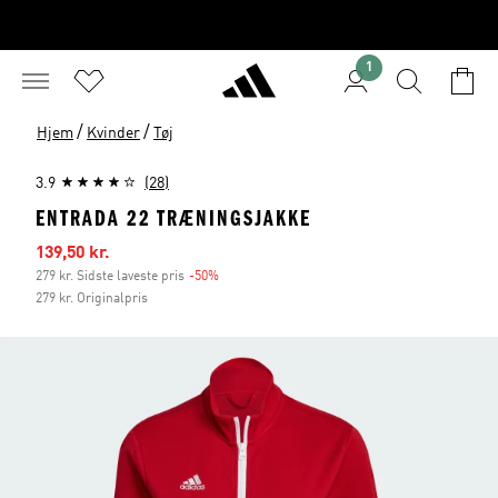
1
/
/
Hjem
Kvinder
Tøj
3.9
(28)
ENTRADA 22 TRÆNINGSJAKKE
Udsalgspris
139,50 kr.
279 kr. Sidste laveste pris
-50%
Rabat
279 kr. Originalpris