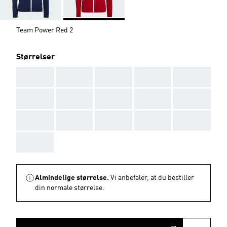
Team Power Red 2
Størrelser
AAA
AAA
AAA
AAA
AAA
AAA
AAA
AAA
AAA
AAA
AAA
AAA
AAA
AAA
AAA
AAA
Almindelige størrelse.
Vi anbefaler, at du bestiller
din normale størrelse.