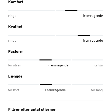
Komfort
ringe
fremragende
Kvalitet
ringe
fremragende
Pasform
for stram
Fremragende
for løs
Længde
for kort
Fremragende
for lang
Filtrer efter antal stjerner