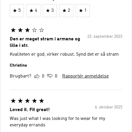
5
4
3
2
1
23. september 2023
Den er meget stram i armene og
lille i str.
Kvaliteten er god, virker robust. Synd det er så stram
Christina
Brugbart?
0
0
Rapportér anmeldelse
6. oktober 2025
Loved it. Fit great!
Was just what I was looking for to wear for my
everyday errands