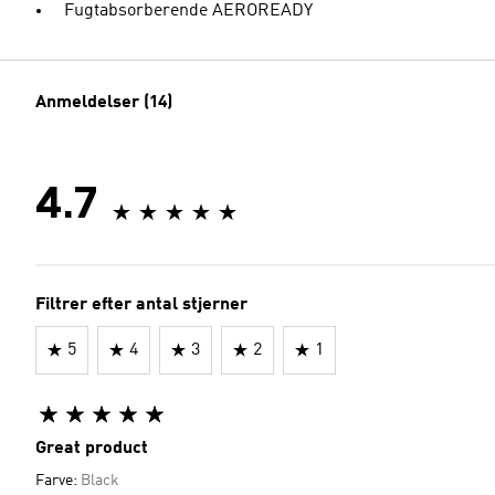
Fugtabsorberende AEROREADY
Anmeldelser (14)
4.7
Filtrer efter antal stjerner
5
4
3
2
1
Great product
Farve:
Black