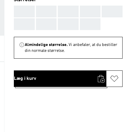
Størrelser
AAA
AAA
AAA
AAA
AAA
AAA
AAA
AAA
AAA
Almindelige størrelse.
Vi anbefaler, at du bestiller
din normale størrelse.
Læg i kurv