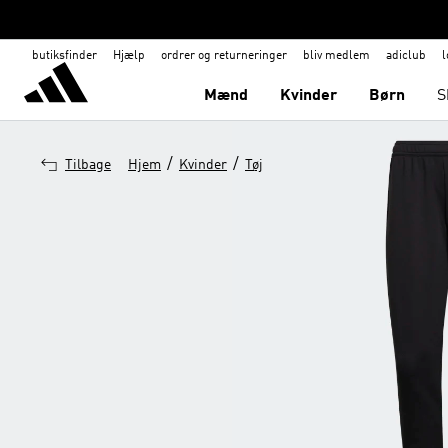
butiksfinder
Hjælp
ordrer og returneringer
bliv medlem
adiclub
l
Mænd
Kvinder
Børn
S
/
/
Tilbage
Hjem
Kvinder
Tøj