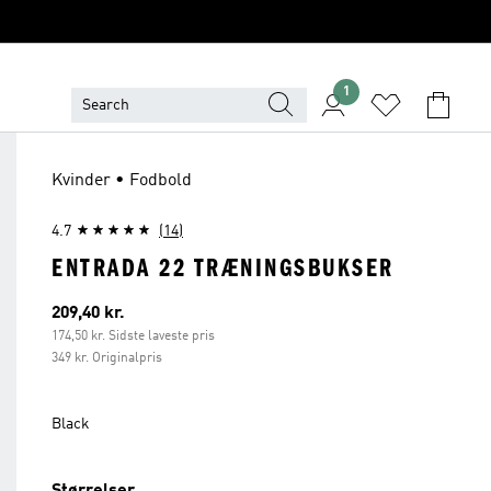
1
Kvinder • Fodbold
4.7
(14)
ENTRADA 22 TRÆNINGSBUKSER
Nuværende pris
209,40 kr.
174,50 kr. Sidste laveste pris
349 kr. Originalpris
Black