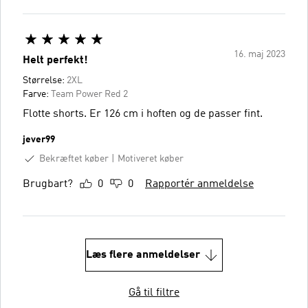
16. maj 2023
Helt perfekt!
Størrelse:
2XL
Farve:
Team Power Red 2
Flotte shorts. Er 126 cm i hoften og de passer fint.
jever99
Bekræftet køber
Motiveret køber
Brugbart?
0
0
Rapportér anmeldelse
Læs flere anmeldelser
Gå til filtre