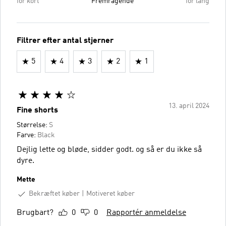
for kort
Fremragende
for lang
Filtrer efter antal stjerner
5
4
3
2
1
13. april 2024
Fine shorts
Størrelse:
S
Farve:
Black
Dejlig lette og bløde, sidder godt. og så er du ikke så
dyre.
Mette
Bekræftet køber
Motiveret køber
Brugbart?
0
0
Rapportér anmeldelse