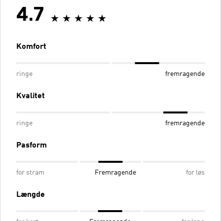
4.7
Komfort
ringe
fremragende
Kvalitet
ringe
fremragende
Pasform
for stram
Fremragende
for løs
Længde