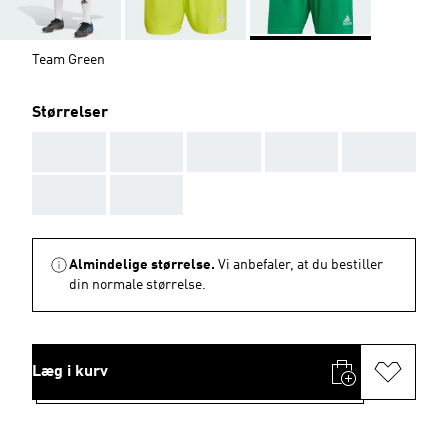
Team Green
Størrelser
AAA
AAA
AAA
AAA
AAA
AAA
AAA
Almindelige størrelse.
Vi anbefaler, at du bestiller
din normale størrelse.
Læg i kurv