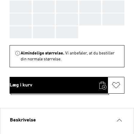
AAA
AAA
AAA
AAA
AAA
AAA
AAA
AAA
AAA
AAA
AAA
AAA
AAA
Almindelige størrelse.
Vi anbefaler, at du bestiller
din normale størrelse.
Læg i kurv
Beskrivelse