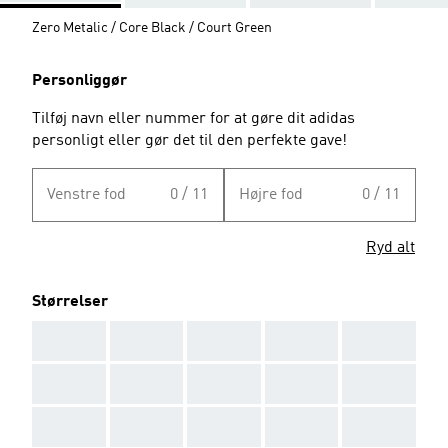
Zero Metalic / Core Black / Court Green
Personliggør
Tilføj navn eller nummer for at gøre dit adidas
personligt eller gør det til den perfekte gave!
Venstre fod
0 / 11
Højre fod
0 / 11
Ryd alt
Størrelser
AAA
AAA
AAA
AAA
AAA
AAA
AAA
AAA
AAA
AAA
AAA
AAA
AAA
AAA
AAA