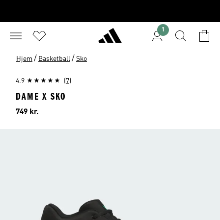
1
/
/
Hjem
Basketball
Sko
4.9
(7)
DAME X SKO
Pris
749 kr.