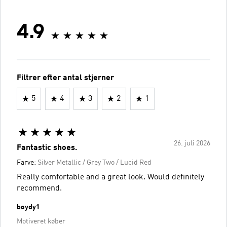
4.9
Filtrer efter antal stjerner
5
4
3
2
1
26. juli 2026
Fantastic shoes.
Farve:
Silver Metallic / Grey Two / Lucid Red
Really comfortable and a great look. Would definitely
recommend.
boydy1
Motiveret køber