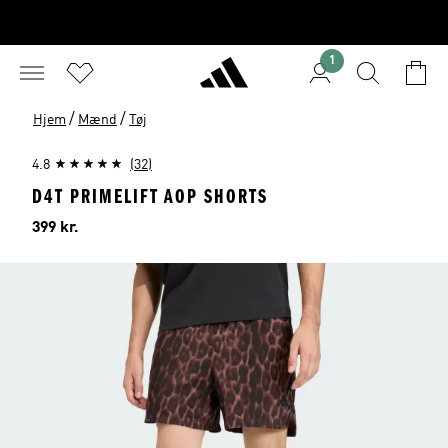
1
/
/
Hjem
Mænd
Tøj
4.8
(32)
D4T PRIMELIFT AOP SHORTS
Pris
399 kr.