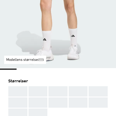
Modellens størrelse
Størrelser
AAA
AAA
AAA
AAA
AAA
AAA
AAA
AAA
AAA
AAA
AAA
AAA