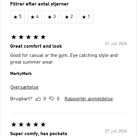
Filtrer efter antal stjerner
5
4
3
2
1
31. juli 2026
Great comfort and look
Good for casual or the gym. Eye catching style and
great summer wear
MarkyMark
Oversættelse
Brugbart?
0
0
Rapportér anmeldelse
27. juli 2026
Super comfy, has pockets