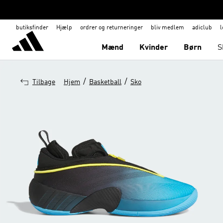
butiksfinder
Hjælp
ordrer og returneringer
bliv medlem
adiclub
l
Mænd
Kvinder
Børn
S
/
/
Tilbage
Hjem
Basketball
Sko