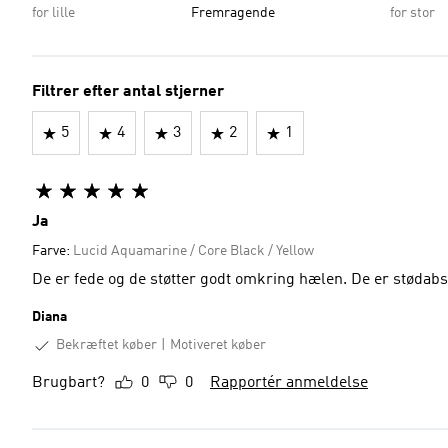
for lille
Fremragende
for stor
Filtrer efter antal stjerner
5
4
3
2
1
Ja
Farve:
Lucid Aquamarine / Core Black / Yellow
De er fede og de støtter godt omkring hælen. De er støda
Diana
Bekræftet køber
Motiveret køber
Brugbart?
0
0
Rapportér anmeldelse