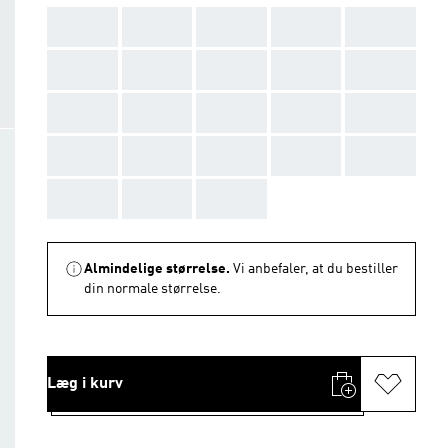
AAA
AAA
AAA
AAA
AAA
AAA
AAA
AAA
AAA
AAA
AAA
AAA
AAA
AAA
AAA
AAA
AAA
AAA
AAA
AAA
AAA
AAA
AAA
Almindelige størrelse.
Vi anbefaler, at du bestiller
din normale størrelse.
Læg i kurv