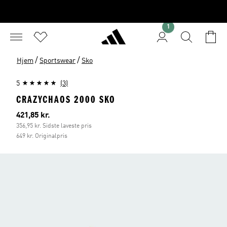
1
/
/
Hjem
Sportswear
Sko
5
(3)
CRAZYCHAOS 2000 SKO
Nuværende pris
421,85 kr.
356,95 kr. Sidste laveste pris
649 kr. Originalpris