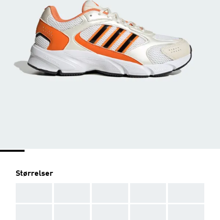
Størrelser
AAA
AAA
AAA
AAA
AAA
AAA
AAA
AAA
AAA
AAA