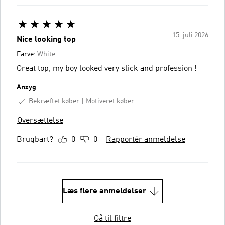
15. juli 2026
Nice looking top
Farve:
White
Great top, my boy looked very slick and profession !
Anzyg
Bekræftet køber
Motiveret køber
Oversættelse
Brugbart?
0
0
Rapportér anmeldelse
Læs flere anmeldelser
Gå til filtre