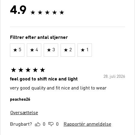
4.9
Filtrer efter antal stjerner
5
4
3
2
1
28. juli 2026
feel good to shift nice and light
very good quality and fit nice and light to wear
peaches26
Oversættelse
Brugbart?
0
0
Rapportér anmeldelse