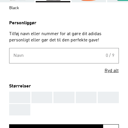
Black
Personliggør
Tilføj navn eller nummer for at gøre dit adidas
personligt eller gør det til den perfekte gave!
Navn
0 / 9
Ryd alt
Størrelser
AAA
AAA
AAA
AAA
AAA
AAA