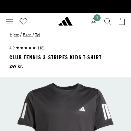
1
/
/
Hjem
Børn
Tøj
4.9
(18)
CLUB TENNIS 3-STRIPES KIDS T-SHIRT
Pris
249 kr.