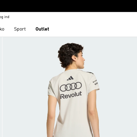
og ind
ko
Sport
Outlet