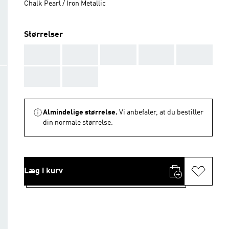
Chalk Pearl / Iron Metallic
Størrelser
AAA
AAA
AAA
AAA
AAA
AAA
AAA
Almindelige størrelse.
Vi anbefaler, at du bestiller
din normale størrelse.
Læg i kurv