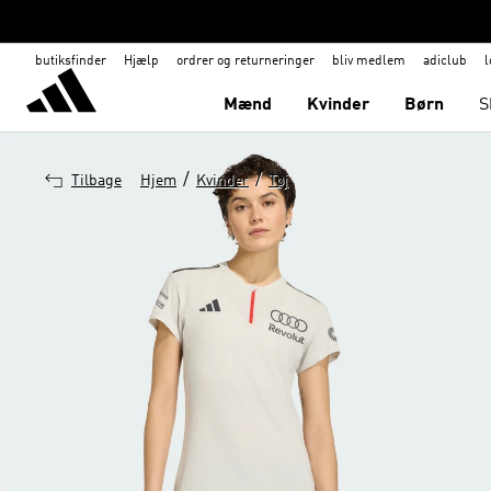
butiksfinder
Hjælp
ordrer og returneringer
bliv medlem
adiclub
l
Mænd
Kvinder
Børn
S
/
/
Tilbage
Hjem
Kvinder
Tøj