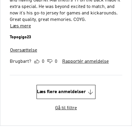
and having Gabriel Martinelli’s 11 on the back made it
extra special. He was beyond excited to match, and
now it’s his go-to jersey for games and kickarounds.
Great quality, great memories. COYG.
Læs mere
Topogigo23
Oversættelse
Brugbart?
0
0
Rapportér anmeldelse
Læs flere anmeldelser
Gå til filtre