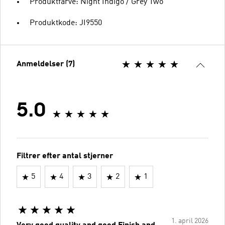
Produktfarve: Night Indigo / Grey Two
Produktkode: JI9550
Anmeldelser (7)
5.0
Filtrer efter antal stjerner
5
4
3
2
1
1. april 2026