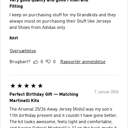
Very good quality and good Finish and
Fitting
I keep on purchasing stuff for my Grandkids and they
always insist on purchasing their Stuff like Jerseys
and Shoes from Adidas only
RAVI
Oversættelse
Brugbart?
0
0
Rapportér anmeldelse
7. januar 2026
Perfect Birthday Gift — Matching
Martinelli Kits
The Arsenal 25/26 Away Jersey (Kids) was my son’s
11th birthday present and it couldn’t have gone better.
The kit looks awesome, feels light and comfortable,