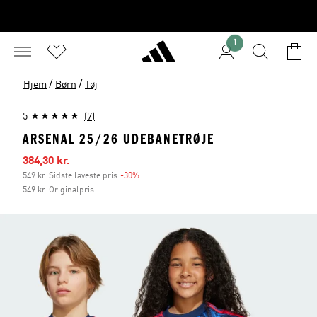
1
/
/
Hjem
Børn
Tøj
5
(7)
ARSENAL 25/26 UDEBANETRØJE
Udsalgspris
384,30 kr.
549 kr. Sidste laveste pris
-30%
Rabat
549 kr. Originalpris