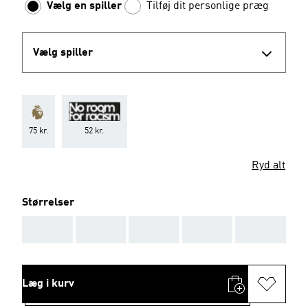
Vælg en spiller
Tilføj dit personlige præg
Vælg spiller
75 kr.
52 kr.
Ryd alt
Størrelser
AAA
AAA
AAA
AAA
AAA
Læg i kurv