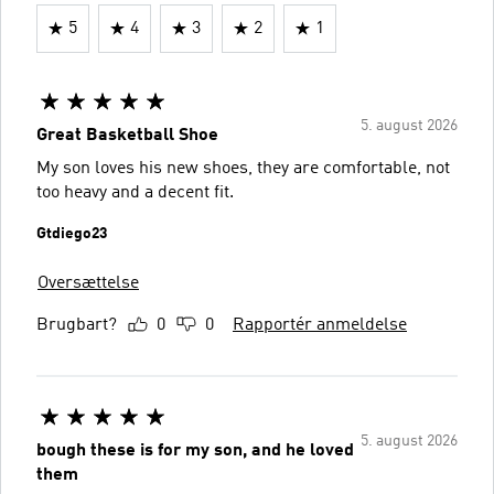
5
4
3
2
1
5. august 2026
Great Basketball Shoe
My son loves his new shoes, they are comfortable, not
too heavy and a decent fit.
Gtdiego23
Oversættelse
Brugbart?
0
0
Rapportér anmeldelse
5. august 2026
bough these is for my son, and he loved
them