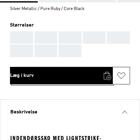
Silver Metallic / Pure Ruby / Core Black
Størrelser
AAA
AAA
AAA
AAA
AAA
AAA
AAA
AAA
Læg i kurv
Beskrivelse
INDENDØRSSKO MED LIGHTSTRIKE-