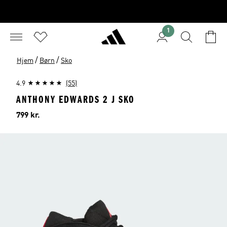
1
/
/
Hjem
Børn
Sko
4.9
(55)
ANTHONY EDWARDS 2 J SKO
Pris
799 kr.