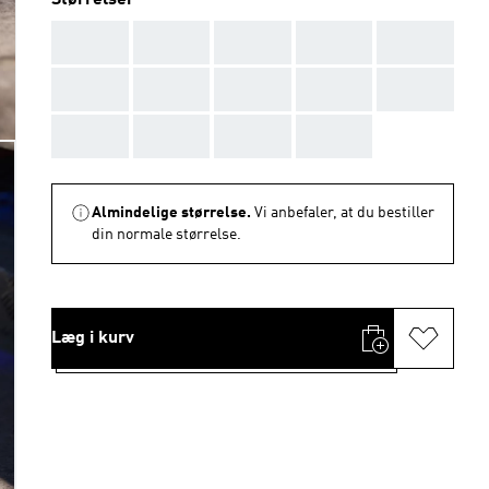
Størrelser
AAA
AAA
AAA
AAA
AAA
AAA
AAA
AAA
AAA
AAA
AAA
AAA
AAA
AAA
Almindelige størrelse.
Vi anbefaler, at du bestiller
din normale størrelse.
Læg i kurv