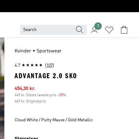
1
Kvinder • Sportswear
4.7
(107)
ADVANTAGE 2.0 SKO
Udsalgspris
454,30 kr.
649 kr. Sidste laveste pris
-30%
Rabat
649 kr. Originalpris
Cloud White / Putty Mauve / Gold Metallic