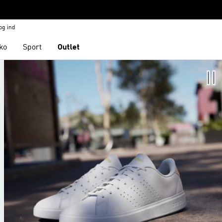
og ind
ko
Sport
Outlet