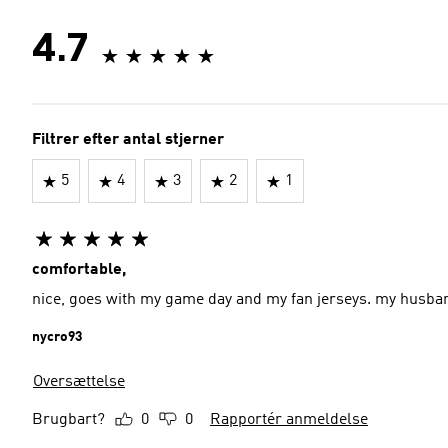
4.7
Filtrer efter antal stjerner
5
4
3
2
1
comfortable,
nice, goes with my game day and my fan jerseys. my husban
nycro93
Oversættelse
Brugbart?
0
0
Rapportér anmeldelse