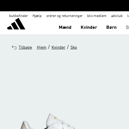
butiksfinder
Hjælp
ordrer og returneringer
bliv medlem
adiclub
l
Mænd
Kvinder
Børn
S
/
/
Tilbage
Hjem
Kvinder
Sko