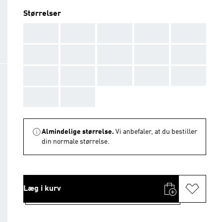
Størrelser
AAA
AAA
AAA
AAA
AAA
AAA
AAA
AAA
AAA
AAA
AAA
AAA
AAA
AAA
AAA
AAA
AAA
Almindelige størrelse.
Vi anbefaler, at du bestiller
din normale størrelse.
Læg i kurv