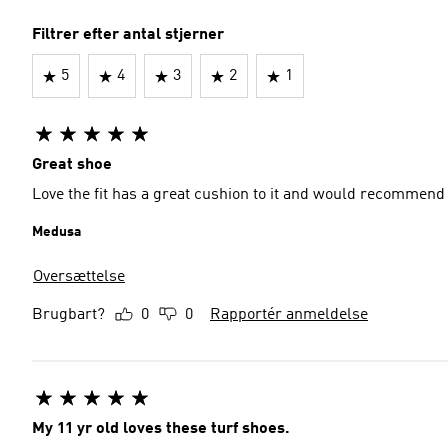
Filtrer efter antal stjerner
5
4
3
2
1
Great shoe
Love the fit has a great cushion to it and would recommend
Medusa
Oversættelse
Brugbart?
0
0
Rapportér anmeldelse
My 11 yr old loves these turf shoes.