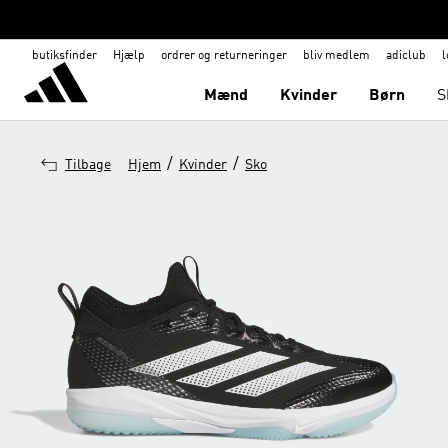
butiksfinder
Hjælp
ordrer og returneringer
bliv medlem
adiclub
l
Mænd
Kvinder
Børn
S
/
/
Tilbage
Hjem
Kvinder
Sko