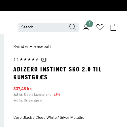
1
Kvinder • Baseball
4.4
(21)
ADIZERO INSTINCT SKO 2.0 TIL
KUNSTGRÆS
Udsalgspris
337,48 kr.
649 kr. Sidste laveste pris
-48%
Rabat
649 kr. Originalpris
Core Black / Cloud White / Silver Metallic