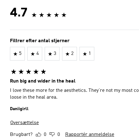
4.7
Filtrer efter antal stjerner
5
4
3
2
1
Run big and wider in the heal
I love these more for the aesthetics. They’re not my most co
loose in the heal area.
Daniigirll
Oversættelse
Brugbart?
0
0
Rapportér anmeldelse