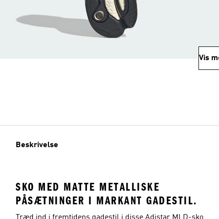
Vis m
Beskrivelse
SKO MED MATTE METALLISKE
PÅSÆTNINGER I MARKANT GADESTIL.
Træd ind i fremtidens gadestil i disse Adistar MLD-sko,