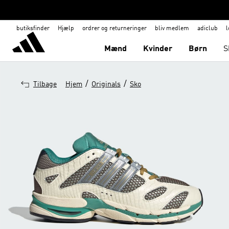
butiksfinder
Hjælp
ordrer og returneringer
bliv medlem
adiclub
l
Mænd
Kvinder
Børn
S
/
/
Tilbage
Hjem
Originals
Sko