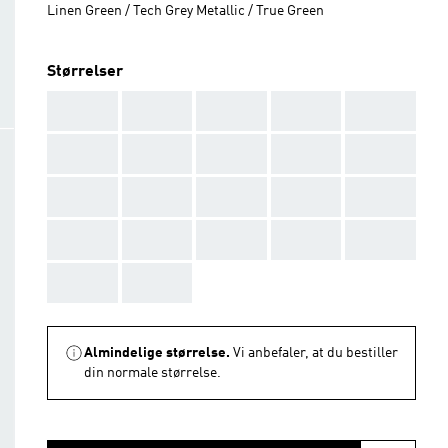
Linen Green / Tech Grey Metallic / True Green
Størrelser
AAA
AAA
AAA
AAA
AAA
AAA
AAA
AAA
AAA
AAA
AAA
AAA
AAA
AAA
AAA
AAA
AAA
AAA
AAA
AAA
AAA
AAA
Almindelige størrelse.
Vi anbefaler, at du bestiller
din normale størrelse.