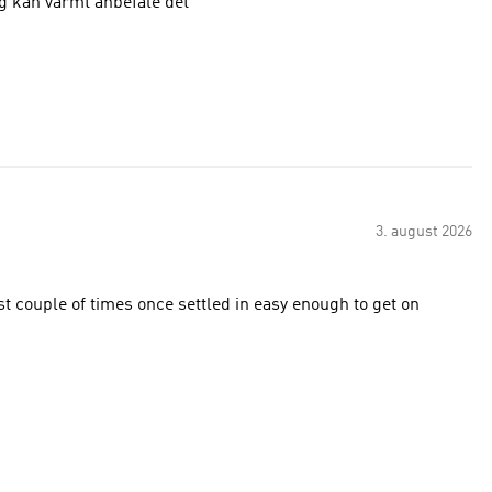
eg kan varmt anbefale det
3. august 2026
st couple of times once settled in easy enough to get on