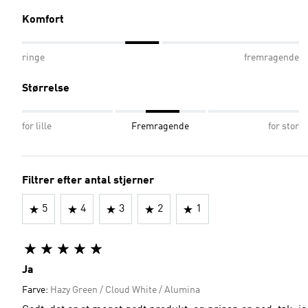
Komfort
ringe
fremragende
Størrelse
for lille
Fremragende
for stor
Filtrer efter antal stjerner
5
4
3
2
1
Ja
Farve:
Hazy Green / Cloud White / Alumina