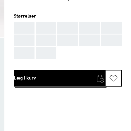
Størrelser
AAA
AAA
AAA
AAA
AAA
AAA
AAA
AAA
AAA
AAA
AAA
AAA
Læg i kurv