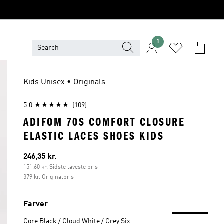
1
Kids Unisex • Originals
5.0
(109)
ADIFOM 70S COMFORT CLOSURE
ELASTIC LACES SHOES KIDS
Nuværende pris
246,35 kr.
151,60 kr. Sidste laveste pris
379 kr. Originalpris
Farver
Core Black / Cloud White / Grey Six