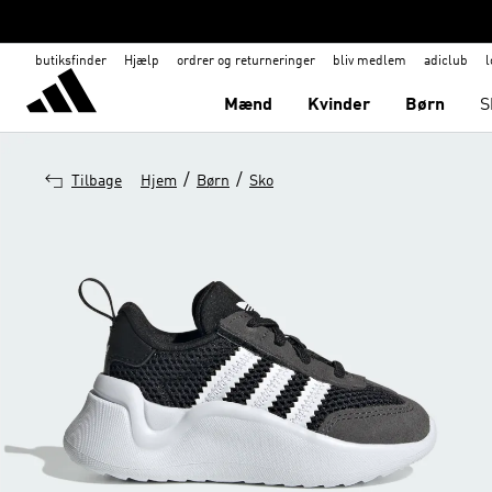
butiksfinder
Hjælp
ordrer og returneringer
bliv medlem
adiclub
l
Mænd
Kvinder
Børn
S
/
/
Tilbage
Hjem
Børn
Sko