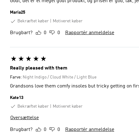
Godt, det er et meget godt produkt, og prisen er god, tak, j
Maria25
Bekræftet køber
Motiveret køber
Brugbart?
0
0
Rapportér anmeldelse
Really pleased with them
Farve:
Night Indigo / Cloud White / Light Blue
Grandsons love them comfy insoles but tricky getting on fir
Kate13
Bekræftet køber
Motiveret køber
Oversættelse
Brugbart?
0
0
Rapportér anmeldelse