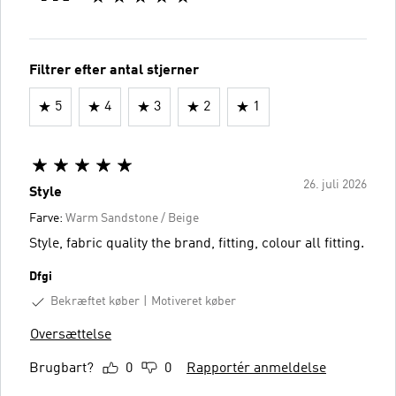
Filtrer efter antal stjerner
5
4
3
2
1
26. juli 2026
Style
Farve:
Warm Sandstone / Beige
Style, fabric quality the brand, fitting, colour all fitting.
Dfgi
Bekræftet køber
Motiveret køber
Oversættelse
Brugbart?
0
0
Rapportér anmeldelse