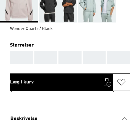
Wonder Quartz / Black
Størrelser
AAA
AAA
AAA
AAA
AAA
Læg i kurv
Beskrivelse