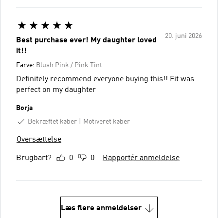
20. juni 2026
Best purchase ever! My daughter loved
it!!
Farve:
Blush Pink / Pink Tint
Definitely recommend everyone buying this!! Fit was
perfect on my daughter
Borja
Bekræftet køber
Motiveret køber
Oversættelse
Brugbart?
0
0
Rapportér anmeldelse
Læs flere anmeldelser