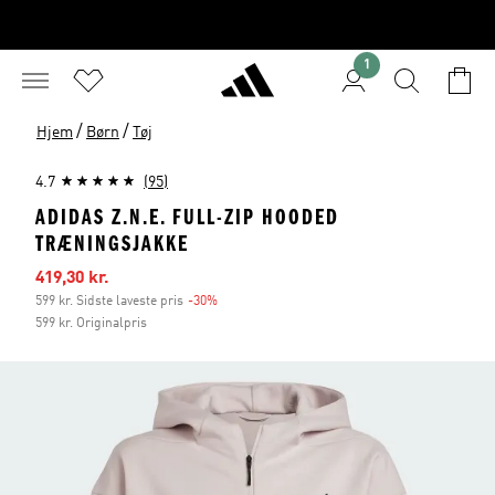
1
/
/
Hjem
Børn
Tøj
4.7
(95)
ADIDAS Z.N.E. FULL-ZIP HOODED
TRÆNINGSJAKKE
Udsalgspris
419,30 kr.
599 kr. Sidste laveste pris
-30%
Rabat
599 kr. Originalpris