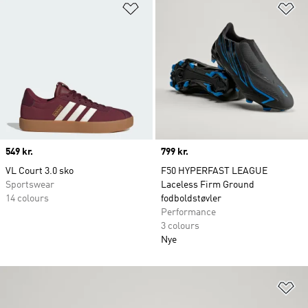
Føj til ønskeliste
Fø
Price
549 kr.
Price
799 kr.
VL Court 3.0 sko
F50 HYPERFAST LEAGUE
Sportswear
Laceless Firm Ground
14 colours
fodboldstøvler
Performance
3 colours
Nye
Fø