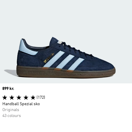
Price
899 kr.
(172)
Handball Spezial sko
Originals
43 colours