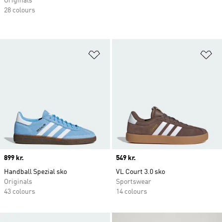
Originals
28 colours
Føj til ønskeliste
Fø
Price
899 kr.
Price
549 kr.
Handball Spezial sko
VL Court 3.0 sko
Originals
Sportswear
43 colours
14 colours