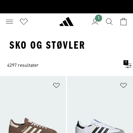
1
SKO OG STØVLER
1
4297 resultater
Føj til ønskeliste
Fø