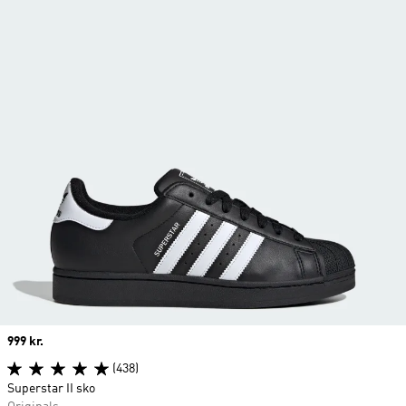
Price
999 kr.
(438)
Superstar II sko