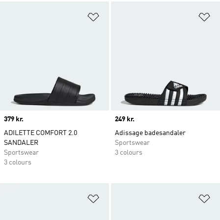
Føj til ønskeliste
Fø
Price
379 kr.
Price
249 kr.
ADILETTE COMFORT 2.0
Adissage badesandaler
SANDALER
Sportswear
Sportswear
3 colours
3 colours
Føj til ønskeliste
Fø