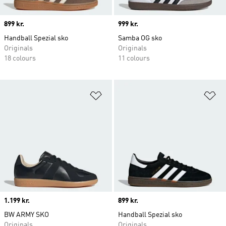
Price
899 kr.
Price
999 kr.
Handball Spezial sko
Samba OG sko
Originals
Originals
18 colours
11 colours
Føj til ønskeliste
Fø
Price
1.199 kr.
Price
899 kr.
BW ARMY SKO
Handball Spezial sko
Originals
Originals