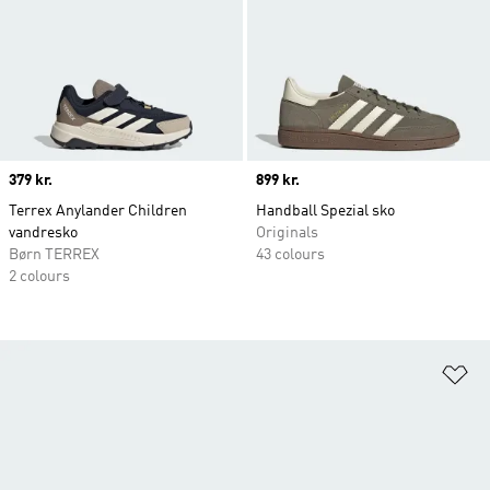
Price
379 kr.
Price
899 kr.
Terrex Anylander Children
Handball Spezial sko
vandresko
Originals
Børn TERREX
43 colours
2 colours
Fø