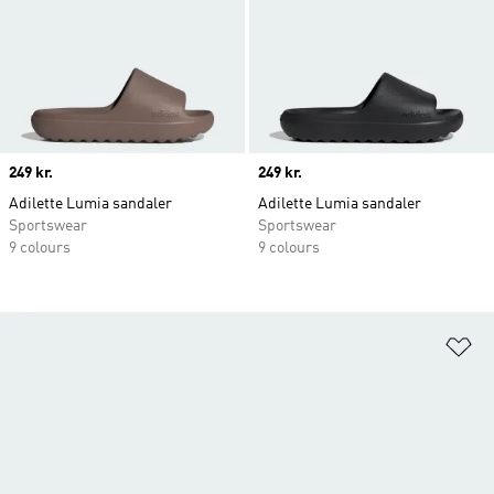
Price
249 kr.
Price
249 kr.
Adilette Lumia sandaler
Adilette Lumia sandaler
Sportswear
Sportswear
9 colours
9 colours
Fø