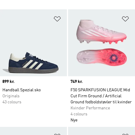
Føj til ønskeliste
Fø
Price
899 kr.
Price
749 kr.
Handball Spezial sko
F50 SPARKFUSION LEAGUE Mid
Originals
Cut Firm Ground / Artificial
43 colours
Ground fodboldstøvler til kvinder
Kvinder Performance
4 colours
Nye
Føj til ønskeliste
Fø