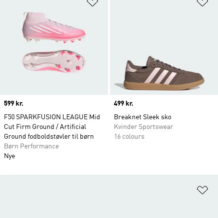
Price
599 kr.
Price
499 kr.
F50 SPARKFUSION LEAGUE Mid
Breaknet Sleek sko
Cut Firm Ground / Artificial
Kvinder Sportswear
Ground fodboldstøvler til børn
16 colours
Børn Performance
Nye
Fø