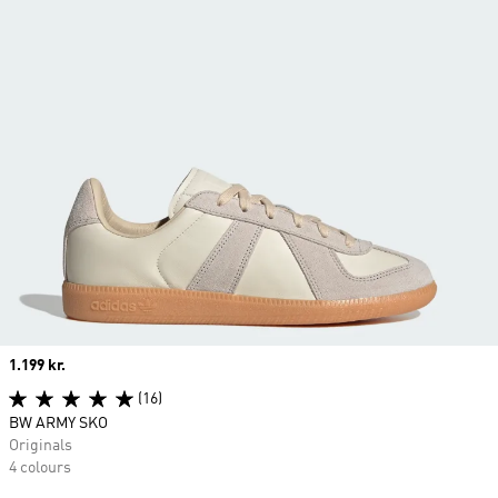
Price
1.199 kr.
(16)
BW ARMY SKO
Originals
4 colours