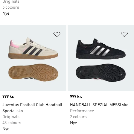
Originals
5 colours
Nye
Føj til ønskeliste
Fø
Price
999 kr.
Price
999 kr.
Juventus Football Club Handball
HANDBALL SPEZIAL MESSI sko
Spezial sko
Performance
Originals
2 colours
43 colours
Nye
Nye