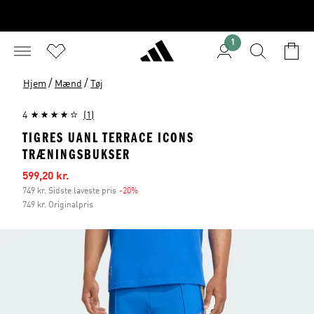
1
/
/
Hjem
Mænd
Tøj
4
(1)
TIGRES UANL TERRACE ICONS
TRÆNINGSBUKSER
Udsalgspris
599,20 kr.
749 kr. Sidste laveste pris
-20%
Rabat
749 kr. Originalpris