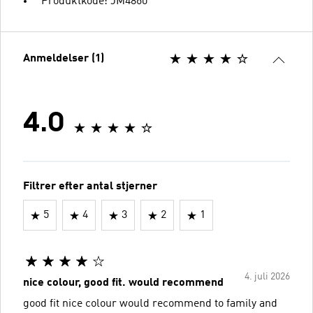
Produktkode: JM4860
Anmeldelser (1)
4.0
Filtrer efter antal stjerner
5
4
3
2
1
4. juli 2026
nice colour, good fit. would recommend
good fit nice colour would recommend to family and