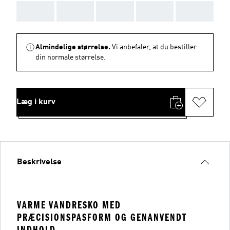
AAA
AAA
AAA
AAA
AAA
Almindelige størrelse.
Vi anbefaler, at du bestiller
din normale størrelse.
Læg i kurv
Beskrivelse
VARME VANDRESKO MED
PRÆCISIONSPASFORM OG GENANVENDT
INDHOLD.