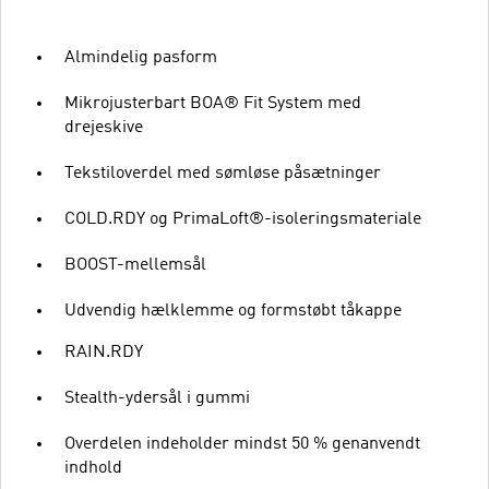
Almindelig pasform
Mikrojusterbart BOA® Fit System med
drejeskive
Tekstiloverdel med sømløse påsætninger
COLD.RDY og PrimaLoft®-isoleringsmateriale
BOOST-mellemsål
Udvendig hælklemme og formstøbt tåkappe
RAIN.RDY
Stealth-ydersål i gummi
Overdelen indeholder mindst 50 % genanvendt
indhold