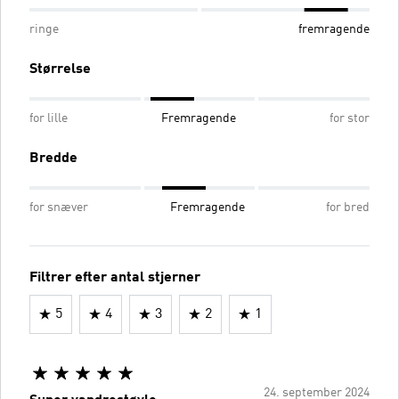
ringe
fremragende
Størrelse
for lille
Fremragende
for stor
Bredde
for snæver
Fremragende
for bred
Filtrer efter antal stjerner
5
4
3
2
1
24. september 2024