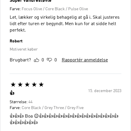
Super vandrestøvle
Farve:
Focus Olive / Core Black / Pulse Olive
Let, lækker og virkelig behagelig at gå i. Skal justeres
lidt efter turen er begyndt. Men kun for at sidde helt
perfekt.
Robert
Motiveret køber
Brugbart?
0
0
Rapportér anmeldelse
15. december 2023
👍
Størrelse:
44
Farve:
Core Black / Grey Three / Grey Five
👍👍👍 Boa 😉👍👍👍👍👍👍👍👍👍👍👍👍👍👍👍👍👍
👍👍👍👍👍👍