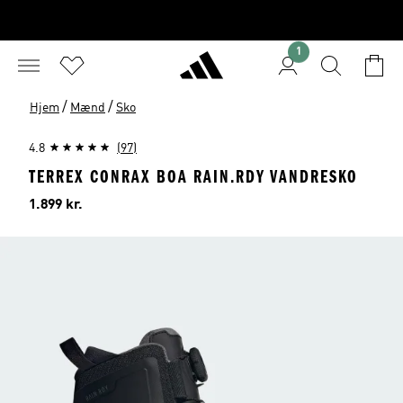
1
/
/
Hjem
Mænd
Sko
4.8
(97)
TERREX CONRAX BOA RAIN.RDY VANDRESKO
Pris
1.899 kr.