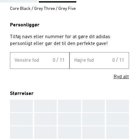
Core Black / Grey Three / Grey Five
Personliggør
Tilføj navn eller nummer for at gøre dit adidas
personligt eller gør det til den perfekte gave!
Venstre fod
0 / 11
Højre fod
0 / 11
Ryd alt
Størrelser
AAA
AAA
AAA
AAA
AAA
AAA
AAA
AAA
AAA
AAA
AAA
AAA
AAA
AAA
AAA