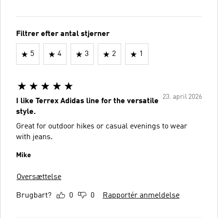
Filtrer efter antal stjerner
5
4
3
2
1
23. april 2026
I like Terrex Adidas line for the versatile
style.
Great for outdoor hikes or casual evenings to wear
with jeans.
Mike
Oversættelse
Brugbart?
0
0
Rapportér anmeldelse