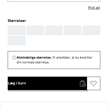
Ryd alt
Størrelser
AAA
AAA
AAA
AAA
AAA
AAA
Almindelige størrelse.
Vi anbefaler, at du bestiller
din normale størrelse.
Læg i kurv