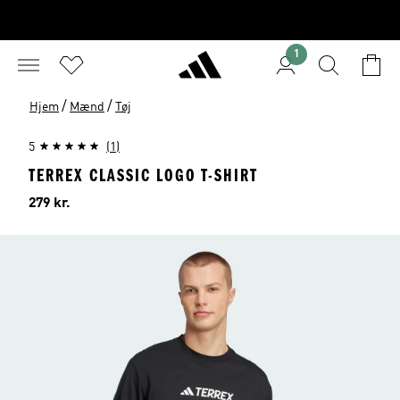
1
/
/
Hjem
Mænd
Tøj
5
(1)
TERREX CLASSIC LOGO T-SHIRT
Pris
279 kr.