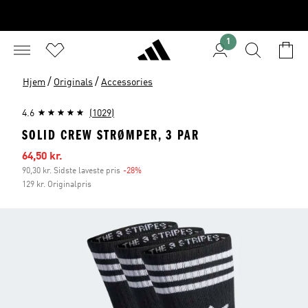
1
/
/
Hjem
Originals
Accessories
4.6
(1029)
SOLID CREW STRØMPER, 3 PAR
Udsalgspris
64,50 kr.
90,30 kr. Sidste laveste pris
-28%
Rabat
129 kr. Originalpris