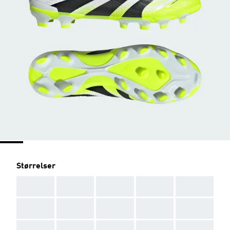
Størrelser
AAA
AAA
AAA
AAA
AAA
AAA
AAA
AAA
AAA
AAA