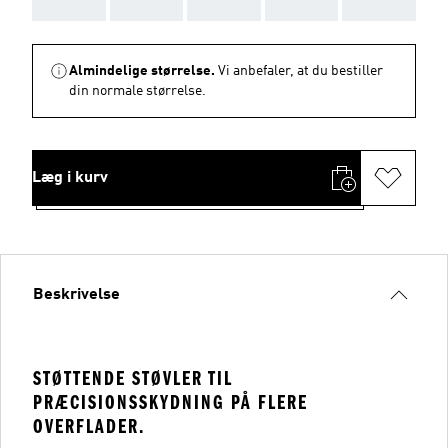
AAA
AAA
AAA
AAA
AAA
Almindelige størrelse.
Vi anbefaler, at du bestiller
din normale størrelse.
Læg i kurv
Beskrivelse
STØTTENDE STØVLER TIL
PRÆCISIONSSKYDNING PÅ FLERE
OVERFLADER.