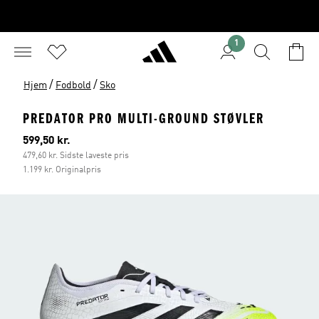
1
/
/
Hjem
Fodbold
Sko
PREDATOR PRO MULTI-GROUND STØVLER
Nuværende pris
599,50 kr.
479,60 kr. Sidste laveste pris
1.199 kr. Originalpris