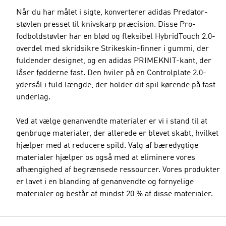
Når du har målet i sigte, konverterer adidas Predator-
støvlen presset til knivskarp præcision. Disse Pro-
fodboldstøvler har en blød og fleksibel HybridTouch 2.0-
overdel med skridsikre Strikeskin-finner i gummi, der
fuldender designet, og en adidas PRIMEKNIT-kant, der
låser fødderne fast. Den hviler på en Controlplate 2.0-
ydersål i fuld længde, der holder dit spil kørende på fast
underlag.
Ved at vælge genanvendte materialer er vi i stand til at
genbruge materialer, der allerede er blevet skabt, hvilket
hjælper med at reducere spild. Valg af bæredygtige
materialer hjælper os også med at eliminere vores
afhængighed af begrænsede ressourcer. Vores produkter
er lavet i en blanding af genanvendte og fornyelige
materialer og består af mindst 20 % af disse materialer.