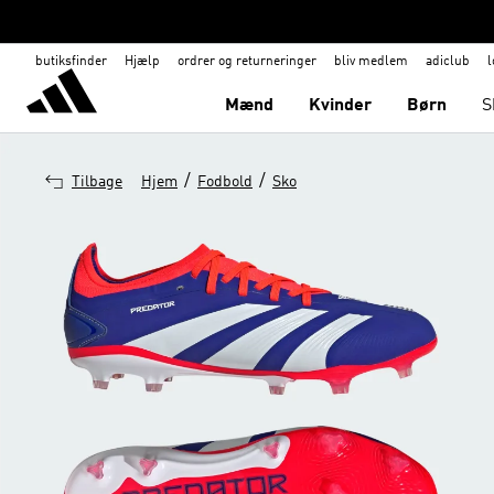
butiksfinder
Hjælp
ordrer og returneringer
bliv medlem
adiclub
l
Mænd
Kvinder
Børn
S
/
/
Tilbage
Hjem
Fodbold
Sko