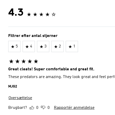
4.3
Filtrer efter antal stjerner
5
4
3
2
1
Great cleats! Super comfortable and great fit.
MJG2
Oversættelse
Brugbart?
0
0
Rapportér anmeldelse