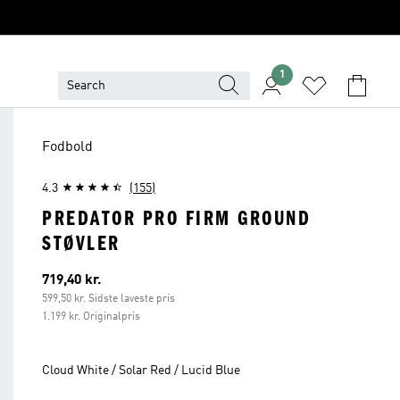
1
Fodbold
4.3
(155)
PREDATOR PRO FIRM GROUND
STØVLER
Nuværende pris
719,40 kr.
599,50 kr. Sidste laveste pris
1.199 kr. Originalpris
Cloud White / Solar Red / Lucid Blue