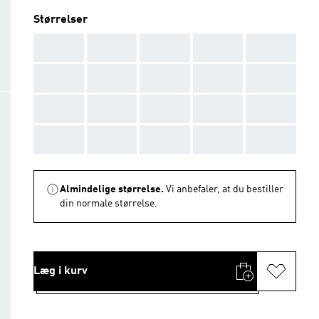
Størrelser
AAA
AAA
AAA
AAA
AAA
AAA
AAA
AAA
AAA
AAA
AAA
AAA
AAA
AAA
AAA
AAA
AAA
AAA
AAA
AAA
Almindelige størrelse.
Vi anbefaler, at du bestiller
din normale størrelse.
Læg i kurv