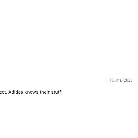
13. maj 2026
These predators are amazing. They look great and feel perfect. Adidas knows their stuff!