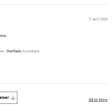
7. april 2026
ome.
gen
Overflade:
kunstbane
elser
Gå til filtre