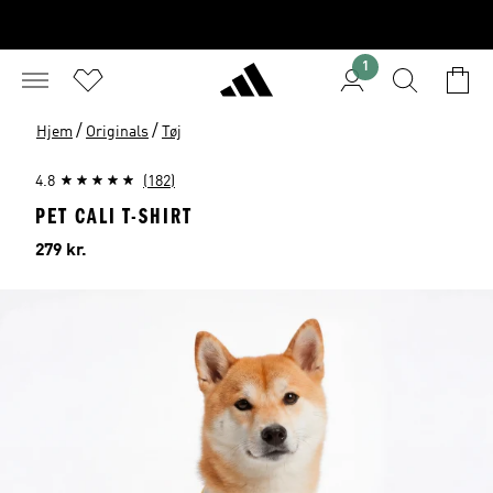
1
/
/
Hjem
Originals
Tøj
4.8
(182)
PET CALI T-SHIRT
Pris
279 kr.