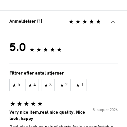
Anmeldelser (1)
5.0
Filtrer efter antal stjerner
5
4
3
2
1
8. august 2026
Very nice item,real nice quality. Nice
look, happy