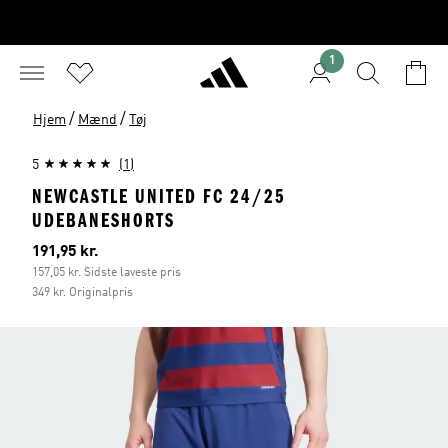
1
/
/
Hjem
Mænd
Tøj
5
(1)
NEWCASTLE UNITED FC 24/25
UDEBANESHORTS
Nuværende pris
191,95 kr.
157,05 kr. Sidste laveste pris
349 kr. Originalpris