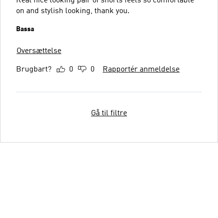
Real nice looking pair of shorts feels so comfortable
on and stylish looking, thank you.
Bassa
Oversættelse
Brugbart?
0
0
Rapportér anmeldelse
Gå til filtre