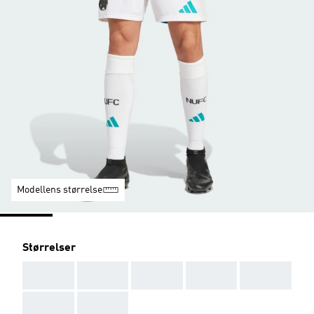
Modellens størrelse
Størrelser
AAA
AAA
AAA
AAA
AAA
AAA
AAA