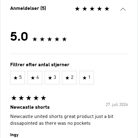
Anmeldelser (5)
5.0
Filtrer efter antal stjerner
5
4
3
2
1
27. juli 2026
Newcastle shorts
Newcastle united shorts great product just a bit
dissapointed as there was no pockets
Ingy