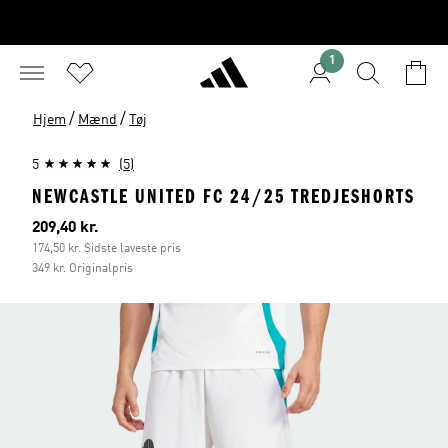
1
/
/
Hjem
Mænd
Tøj
5
(5)
NEWCASTLE UNITED FC 24/25 TREDJESHORTS
Nuværende pris
209,40 kr.
174,50 kr. Sidste laveste pris
349 kr. Originalpris